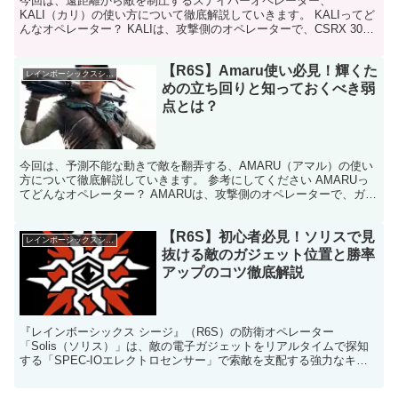
今回は、遠距離から敵を制圧するスナイパーオペレーター、
KALI（カリ）の使い方について徹底解説していきます。 KALIってど
んなオペレーター？ KALIは、攻撃側のオペレーターで、CSRX 300
という強力なスナイパーライフルを持っています...
【R6S】Amaru使い必見！輝くた
レインボーシックスシージ
めの立ち回りと知っておくべき弱
点とは？
今回は、予測不能な動きで敵を翻弄する、AMARU（アマル）の使い
方について徹底解説していきます。 参考にしてください AMARUっ
てどんなオペレーター？ AMARUは、攻撃側のオペレーターで、ガラ
フックという固有アビリティを持っています。 ...
【R6S】初心者必見！ソリスで見
レインボーシックスシージ
抜ける敵のガジェット位置と勝率
アップのコツ徹底解説
『レインボーシックス シージ』（R6S）の防衛オペレーター
「Solis（ソリス）」は、敵の電子ガジェットをリアルタイムで探知
する「SPEC-IOエレクトロセンサー」で索敵を支配する強力なキャ
ラクターです。 このガイドでは、Solisの性能、...