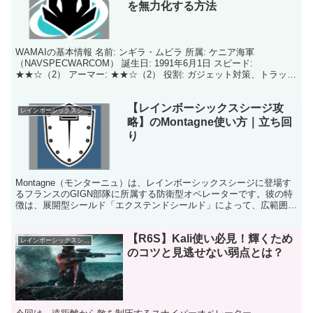
を無力化する方法
WAMAIの基本情報 名前: ンギラ・ムビラ 所属: ケニア海軍
（NAVSPECWARCOM） 誕生日: 1991年6月1日 スピード:
★★☆（2） アーマー: ★★☆（2） 役割: ガジェット対策、トラッ
プ、エリア制御 WAMAIはケニ...
【レインボーシックスシージ攻
レインボーシックスシージ
略】のMontagne使い方｜立ち回
り
Montagne（モンターニュ）は、レインボーシックスシージに登場す
るフランスのGIGN部隊に所属する防衛型オペレーターです。彼の特
徴は、展開型シールド「エクステンドシールド」によって、広範囲を
カバーしながら進むことができる点です。このシー...
【R6S】Kali使い必見！輝くため
レインボーシックスシージ
のコツと見逃せない弱点とは？