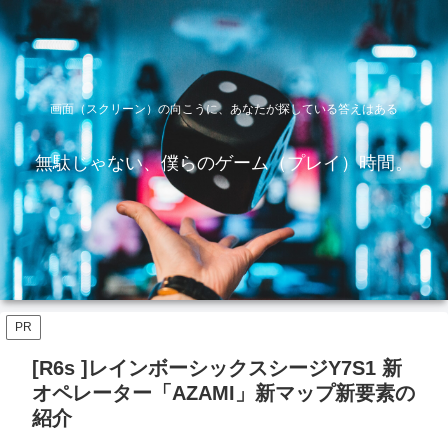
画面（スクリーン）の向こうに、あなたが探している答えはある
無駄じゃない、僕らのゲーム（プレイ）時間。
PR
[R6s ]レインボーシックスシージY7S1 新
オペレーター「AZAMI」新マップ新要素の
紹介