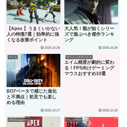
【Apex 】うまくいかない
大人気！龍が如くシリー
人の特徴7選｜効率的に強
ズで遊ぶべき傑作ランキ
くなる改善ポイント
ング
2025.10.29
2025.10.28
ゲーム
ゲーミングデバイス
エイム精度が劇的に変わ
る！FPS向けゲーミング
マウスおすすめ10選
BO7ベータで感じた進化
と不満点｜初見でも楽し
める理由
2025.10.27
2025.10.20
APEXLegends
VALORANT