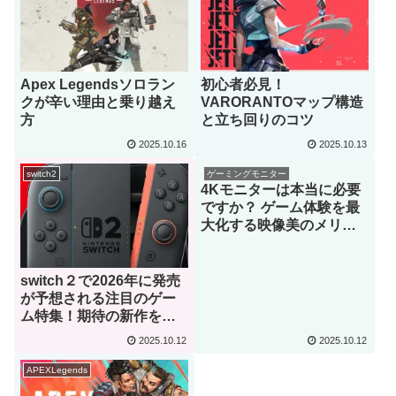
Apex Legendsソロラン
初心者必見！
クが辛い理由と乗り越え
VARORANTOマップ構造
方
と立ち回りのコツ
2025.10.16
2025.10.13
switch2
ゲーミングモニター
4Kモニターは本当に必要
ですか？ ゲーム体験を最
大化する映像美のメリッ
ト
switch２で2026年に発売
が予想される注目のゲー
ム特集！期待の新作を一
挙紹介
2025.10.12
2025.10.12
APEXLegends