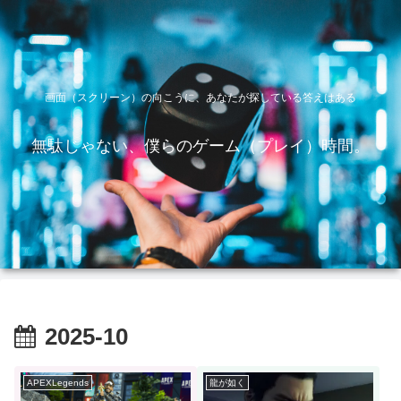
画面（スクリーン）の向こうに、あなたが探している答えはある
無駄じゃない、僕らのゲーム（プレイ）時間。
2025-10
APEXLegends
龍が如く