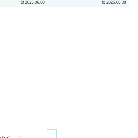
扱いやすく、上級者な
えるマーシーの攻略法を、詳しく解説
2025.06.08
2025.06.08
で高い貢献度を発揮で
します。 マーシーの「リザレクト（復
イドでは、モイラの基
活）」とヒールを使いこなしてチーム
な立ち回...
を勝利に導き、アンチピックにも...