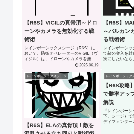
【R6S】VIGILの真骨頂～ドロ
【R6S】MA
ーンやカメラを無効化する戦
～バルカン
術術
る戦術術
レインボーシックスシージ（R6S）に
レインボーシック
おいて、防衛オペレーターのVIGIL（ヴ
で敵の突入を封
ィジル）は、ドローンやカメラを無効
実にしたいなら
化する独特なアビリティ「ERC-7」を
レーター「MAE
2025.06.19
駆使して、敵の情報収集を妨げる遊撃
ロ）」は最適な
のスペシャリストです。 このブログで
のガジェット「
レインボーシックスシージ
レインボーシック
は、VIGILの性能や...
ンカメラ）」は、
【R6S攻略
で勝率アップ
解説
『レインボーシ
下、シージ）で
ディフェンダー
【R6S】ELAの真骨頂！敵を
「ECHO（エ
になるかもしれま
混乱させる立ち回りと戦術術