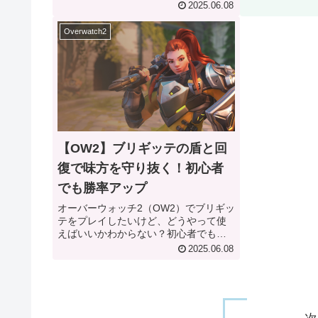
いやすいライフウィーバーの「ヒーリ
す。初心者でも
2025.06.08
ングブロッサム」や「ペタルプラット
らランクマッチ
フォーム」を活かし、チームを勝利に
きます。このガ
Overwatch2
導く立ち回りとアンチピック対策を...
本能力から実戦的
【OW2】ブリギッテの盾と回
復で味方を守り抜く！初心者
でも勝率アップ
オーバーウォッチ2（OW2）でブリギッ
テをプレイしたいけど、どうやって使
えばいいかわからない？初心者でも簡
単に勝率を上げられるブリギッテの使
2025.06.08
い方を、わかりやすく解説していきま
す ブリギッテの盾と回復を最大限に活
かし、チームを勝利に導くための...