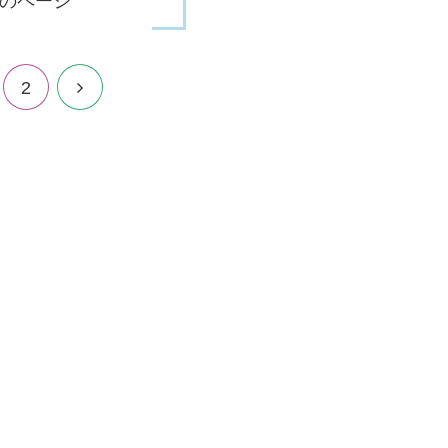
のページ
次
2
へ