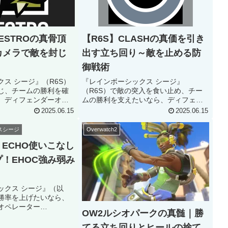
ESTROの真骨頂
【R6S】CLASHの真価を引き
カメラで敵を封じ
出す立ち回り～敵を止める防
御戦術
ス シージ』（R6S）
『レインボーシックス シージ』
じ、チームの勝利を確
（R6S）で敵の突入を食い止め、チー
、ディフェンダーオペ
ムの勝利を支えたいなら、ディフェン
STRO（マエスト
ダーオペレーター「CLASH（クラッシ
2025.06.15
2025.06.15
選択肢の一つです。彼
ュ）」は唯一無二の選択肢です。 彼女
イービルアイ（バルカ
の「CCEシールド」と独特な戦術は、
スシージ
Overwatch2
情報収集とエリア...
敵の進攻を遅らせ、戦況をコント...
】ECHO使いこなし
！EHOC強み弱み
ックス シージ』（以
勝率を上げたいなら、
オペレーター
OW2ルシオパークの真髄｜勝
コー）」の使いこなしが鍵
せん。 ECHOは独特
てる立ち回りとヒールの捨て