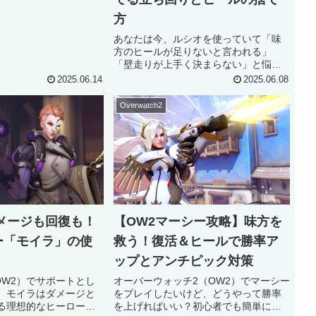
OKAIドローン」と高
方
ムの勝利に大きく...
あなたは今、ルシオを使っていて「味
方のヒールが足りないと言われる」
「壁走りが上手く決まらない」と悩ん
でいませんか？ 実は、ルシオで勝てな
2025.06.14
2025.06.08
い原因の9割は「ヒールとスピードの切
り替え（判断）」と「地面に降りすぎ
Overwatch2
ていること」にあります。 私はOW...
メージも回復も！
【OW2マーシー攻略】味方を
ー「モイラ」の使
救う！復活＆ヒールで勝率ア
ップとアンチピック対策
 2（OW2）でサポートとし
オーバーウォッチ2（OW2）でマーシー
、モイラはダメージと
をプレイしたいけど、どうやって勝率
る理想的なヒーローで
を上げればいい？初心者でも簡単に扱