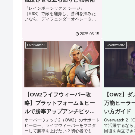
なガジェット「Y
『レインボーシックス シージ』
い戦略性で、チー
（R6S）で敵を翻弄し、勝利を掴みた
いなら、ディフェンダーオペレーター
「ELA（エラ）」は最適な選択肢の一つ
です。 彼女のガジェット「Grzmotマイ
2025.06.15
ン」と高い機動力は、敵を混乱させ、
戦況を有利に進める力を持っ...
Overwatch2
Overwatch2
【OW2ライフウィーバー攻
【OW2】ダ
略】プラットフォーム＆ヒー
万能ヒーラ
ルで勝率アップアンチピック
い方ガイド
対策
オーバーウォッチ2（OW2）のサポート
Overwatch
ヒーロー、ライフウィーバーをマスタ
て活躍するなら
ーして勝率を上げたい？初心者でも扱
回復を両立でき