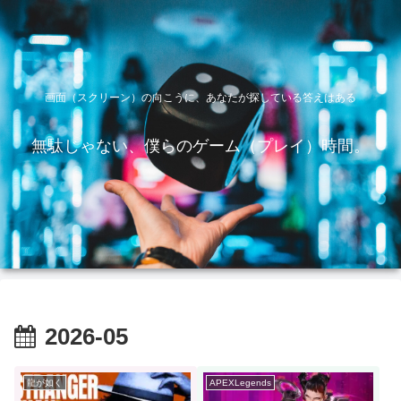
画面（スクリーン）の向こうに、あなたが探している答えはある
無駄じゃない、僕らのゲーム（プレイ）時間。
2026-05
龍が如く
APEXLegends