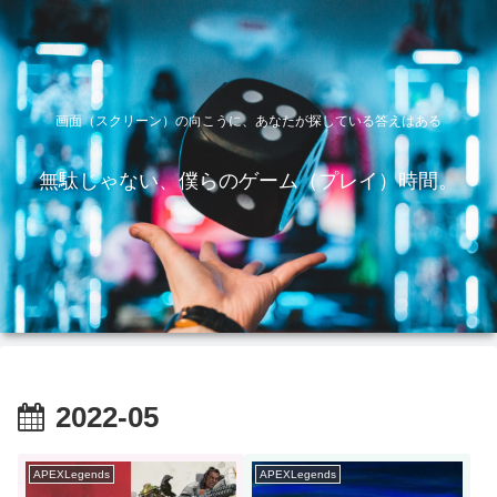
画面（スクリーン）の向こうに、あなたが探している答えはある
無駄じゃない、僕らのゲーム（プレイ）時間。
2022-05
APEXLegends
APEXLegends