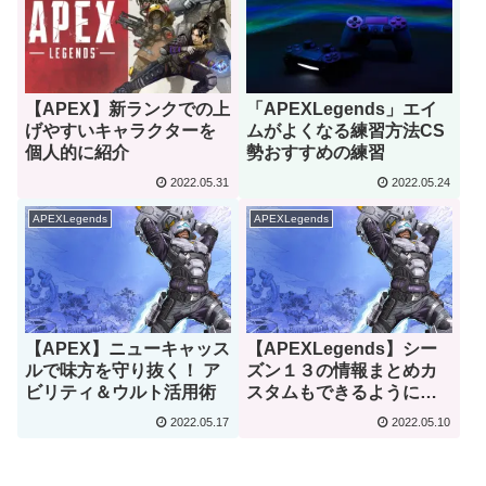
【APEX】新ランクでの上
「APEXLegends」エイ
げやすいキャラクターを
ムがよくなる練習方法CS
個人的に紹介
勢おすすめの練習
2022.05.31
2022.05.24
APEXLegends
APEXLegends
【APEX】ニューキャッス
【APEXLegends】シー
ルで味方を守り抜く！ ア
ズン１３の情報まとめカ
ビリティ＆ウルト活用術
スタムもできるようにな
るかも
2022.05.17
2022.05.10