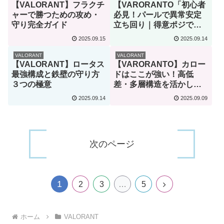
【VALORANT】フラクチ
【VARORANTO「初心者
ャーで勝つための攻め・
必見！パールで異常安定
守り完全ガイド
立ち回り｜得意ポジで自
信が持てる方法」】
2025.09.15
2025.09.14
VALORANT
VALORANT
【VALORANT】ロータス
【VARORANTO】カロー
最強構成と鉄壁の守り方
ドはここが強い！高低
３つの極意
差・多層構造を活かした
攻撃テクニック
2025.09.14
2025.09.09
次のページ
1
次
2
3
…
5
へ
ホーム
VALORANT