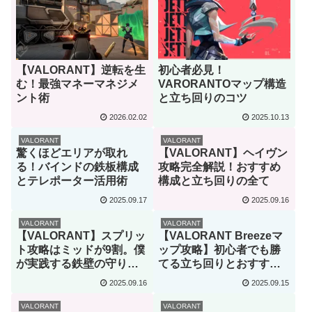
【VALORANT】逆転を生
初心者必見！
む！最強マネーマネジメ
VARORANTOマップ構造
ント術
と立ち回りのコツ
2026.02.02
2025.10.13
VALORANT
VALORANT
驚くほどエリアが取れ
【VALORANT】ヘイヴン
る！バインドの鉄板構成
攻略完全解説！おすすめ
とテレポーター活用術
構成と立ち回りの全て
2025.09.17
2025.09.16
VALORANT
VALORANT
【VALORANT】スプリッ
【VALORANT Breezeマ
ト攻略はミッドが9割。僕
ップ攻略】初心者でも勝
が実践する鉄壁の守り方
てる立ち回りとおすすめ
と構成を全解説
エージェント
2025.09.16
2025.09.15
VALORANT
VALORANT