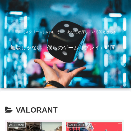
画面（スクリーン）の向こうに、あなたが探している答えはある
無駄じゃない、僕らのゲーム（プレイ）時間。
VALORANT
VALORANT
VALORANT