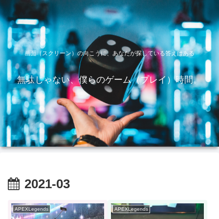
画面（スクリーン）の向こうに、あなたが探している答えはある
無駄じゃない、僕らのゲーム（プレイ）時間。
2021-03
APEXLegends
APEXLegends