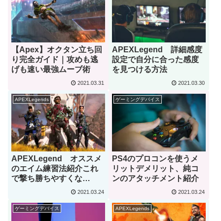
【Apex】オクタン立ち回
APEXLegend 詳細感度
り完全ガイド｜攻めも逃
設定で自分に合った感度
げも速い最強ムーブ術
を見つける方法
2021.03.31
2021.03.30
APEXLegends
ゲーミングデバイス
APEXLegend オススメ
PS4のプロコンを使うメ
のエイム練習法紹介これ
リットデメリット、純コ
で撃ち勝ちやすくな
ンのアタッチメント紹介
る！？
2021.03.24
2021.03.24
ゲーミングデバイス
APEXLegends