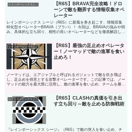
【R6S】BRAVA完全攻略！ドロ
レインボーシックスシージ
ーンで敵を翻弄する情報収集オペ
レーター
レインボーシックス シージ（R6S）に新風を巻き起こす、情報収集
特化型オペレーターBRAVA（ブラバ）！ 今回は、BRAVAの強みや弱
み、具体的な立ち回り、相性の良いオペレーターなどを徹底解説し、
彼女の魅力を余すところなくお伝えします。 B...
【R6S】最強の足止めオペレータ
レインボーシックスシージ
ー！ノーマッドで敵の進軍を食い
止めろ！
ノーマッドは、エアジャブルと呼ばれるガジェットで敵を吹き飛ば
し、足止めを得意とする攻撃オペレーターです。この記事では、ノー
マッドの能力を最大限に活用し、敵の進軍を食い止め、チームを勝利
に導く方法を徹底解説します。 基本情報と役割 本名: サ...
【R6S】CLASHの真価を引き出
レインボーシックスシージ
す立ち回り～敵を止める防御戦術
『レインボーシックス シージ』（R6S）で敵の突入を食い止め、チ