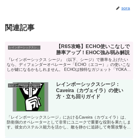
sora
関連記事
【R6S攻略】ECHO使いこなしで
レインボーシックスシージ
勝率アップ！EHOC強み弱み解説
『レインボーシックス シージ』（以下、シージ）で勝率を上げたい
なら、ディフェンダーオペレーター「ECHO（エコー）」の使いこな
しが鍵になるかもしれません。 ECHOは独特なガジェット「YOKAI
ドローン」と高い戦略性で、チームの勝利に大きく...
レインボーシックスシージ：
レインボーシックスシージ
Caveira（カヴェイラ）の使い
方・立ち回りガイド
「レインボーシックスシージ」におけるCaveira（カヴェイラ）は、
防衛側のオペレーターとして非常にユニークで重要な役割を果たしま
す。彼女のステルス能力を活かし、敵を静かに追跡して奇襲攻撃を仕
掛けることができます。本記事では、Caveira...