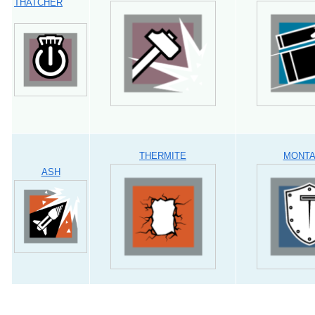
THATCHER
THERMITE
MONT
ASH