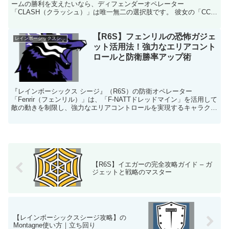
ームの勝利を支えたいなら、ディフェンダーオペレーター
「CLASH（クラッシュ）」は唯一無二の選択肢です。 彼女の「CCE
シールド」と独特な戦術は、敵の進攻を遅らせ、戦況をコント...
【R6S】フェンリルの恐怖ガジェ
レインボーシックスシージ
ット活用法！強力なエリアコント
ロールと防衛勝率アップ術
『レインボーシックス シージ』（R6S）の防衛オペレーター
「Fenrir（フェンリル）」は、「F-NATTドレッドマイン」を活用して
敵の動きを制限し、強力なエリアコントロールを実現するキャラクタ
ーです。このガイドでは、Fenrirの性能、装...
【R6S】イエガーの完全攻略ガイド – ガ
ジェットと戦略のマスター
【レインボーシックスシージ攻略】の
Montagne使い方｜立ち回り