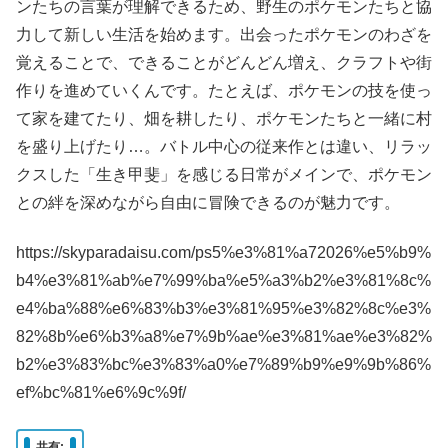
ンたちの言葉が理解できるため、野生のポケモンたちと協
力して新しい生活を始めます。出会ったポケモンのわざを
覚えることで、できることがどんどん増え、クラフトや街
作りを進めていくんです。たとえば、ポケモンの技を使っ
て家を建てたり、畑を耕したり、ポケモンたちと一緒に村
を盛り上げたり…。バトル中心の従来作とは違い、リラッ
クスした「生き甲斐」を感じる日常がメインで、ポケモン
との絆を深めながら自由に冒険できるのが魅力です。
https://skyparadaisu.com/ps5%e3%81%a72026%e5%b9%
b4%e3%81%ab%e7%99%ba%e5%a3%b2%e3%81%8c%
e4%ba%88%e6%83%b3%e3%81%95%e3%82%8c%e3%
82%8b%e6%b3%a8%e7%9b%ae%e3%81%ae%e3%82%
b2%e3%83%bc%e3%83%a0%e7%89%b9%e9%9b%86%
ef%bc%81%e6%9c%9f/
共有: