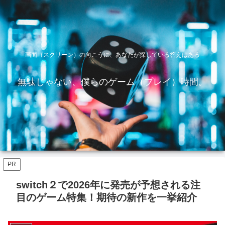
画面（スクリーン）の向こうに、あなたが探している答えはある
無駄じゃない、僕らのゲーム（プレイ）時間。
PR
switch２で2026年に発売が予想される注
目のゲーム特集！期待の新作を一挙紹介