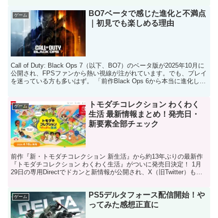
BO7ベータで感じた進化と不満点
ゲーム
｜初見でも楽しめる理由
Call of Duty: Black Ops 7（以下、BO7）のベータ版が2025年10月に
公開され、FPSファンから熱い視線が注がれています。でも、プレイ
を迷っている方も多いはず。 「前作Black Ops 6から本当に進化した
の？」...
トモダチコレクション わくわく
ゲーム
生活 最新情報まとめ！発売日・
新要素全部チェック
前作『新・トモダチコレクション 新生活』から約13年ぶりの最新作
『トモダチコレクション わくわく生活』がついに発売日決定！ 1月
29日の専用Directでドカンと新情報が公開され、X（旧Twitter）も大
盛り上がり。 Miiたちの予測不能...
PS5デルタフォース配信開始！や
ゲーム
ってみた感想正直に