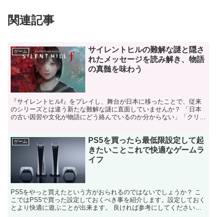
関連記事
サイレントヒルの難解な謎と隠さ
ゲーム
れたメッセージを読み解き、物語
の真髄を味わう
『サイレントヒルf』をプレイし、舞台が日本に移ったことで、従来
のシリーズとは違う新たな難解な謎に直面していませんか？ 「日本
の古い因習や文化が物語にどう絡んでいるのか分からない」「クリー
チャーや異世界のモチーフが何を象徴しているのか読み解け...
PS5を買ったら最低限設定して起
ゲーム
きたいことこれで快適なゲームラ
イフ
PS5をやっと買えたという方がおられるのではないでしょうか？ こ
こではPS5で買った設定しておくべき事を紹介します。設定しておく
とより快適に遊ぶことが出来ます。 良ければ参考にしてください
PS5を買ったらやっておきたい設定 HDMI機器リ...