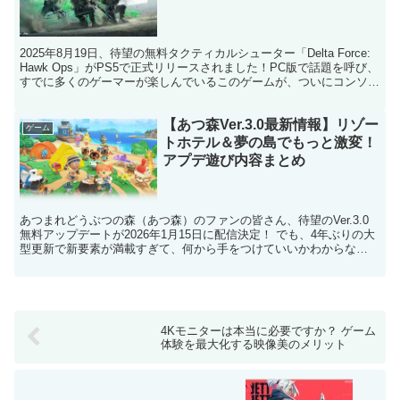
2025年8月19日、待望の無料タクティカルシューター「Delta Force:
Hawk Ops」がPS5で正式リリースされました！PC版で話題を呼び、
すでに多くのゲーマーが楽しんでいるこのゲームが、ついにコンソー
ルでもプレイ可能に。今回...
【あつ森Ver.3.0最新情報】リゾー
ゲーム
トホテル＆夢の島でもっと激変！
アプデ遊び内容まとめ
あつまれどうぶつの森（あつ森）のファンの皆さん、待望のVer.3.0
無料アップデートが2026年1月15日に配信決定！ でも、4年ぶりの大
型更新で新要素が満載すぎて、何から手をつけていいかわからな
い…。 リゾートホテルの構築で島が本格リゾー...
4Kモニターは本当に必要ですか？ ゲーム
体験を最大化する映像美のメリット