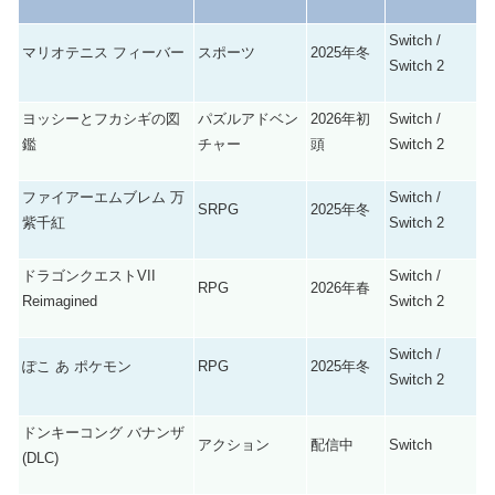
Switch /
マリオテニス フィーバー
スポーツ
2025年冬
Switch 2
ヨッシーとフカシギの図
パズルアドベン
2026年初
Switch /
鑑
チャー
頭
Switch 2
ファイアーエムブレム 万
Switch /
SRPG
2025年冬
紫千紅
Switch 2
ドラゴンクエストVII
Switch /
RPG
2026年春
Reimagined
Switch 2
Switch /
ぽこ あ ポケモン
RPG
2025年冬
Switch 2
ドンキーコング バナンザ
アクション
配信中
Switch
(DLC)