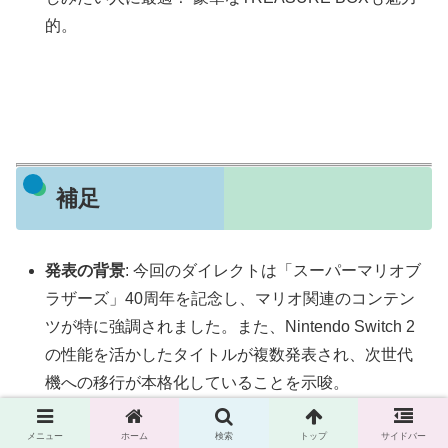
的。
補足
発表の背景
: 今回のダイレクトは「スーパーマリオブ
ラザーズ」40周年を記念し、マリオ関連のコンテン
ツが特に強調されました。また、Nintendo Switch 2
の性能を活かしたタイトルが複数発表され、次世代
機への移行が本格化していることを示唆。
情報確認方法
: 詳細なトレーラーや体験版は、任天堂
メニュー
ホーム
検索
トップ
サイドバー
公式YouTubeチャンネル（@Nintendo）やeショップ