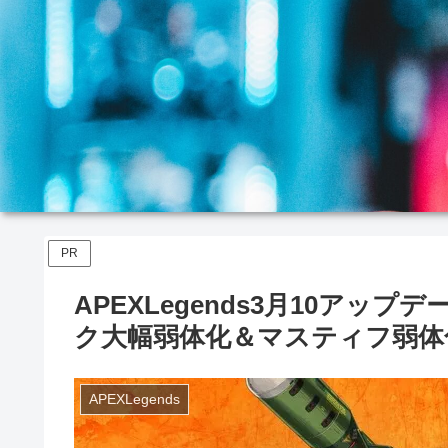
PR
APEXLegends3月10アップ
ク大幅弱体化＆マスティフ弱体
APEXLegends