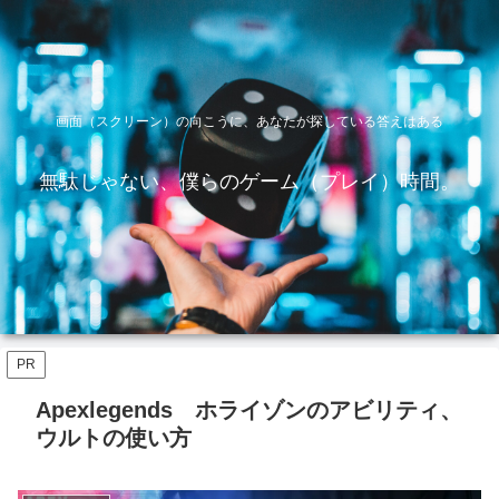
画面（スクリーン）の向こうに、あなたが探している答えはある
無駄じゃない、僕らのゲーム（プレイ）時間。
PR
Apexlegends ホライゾンのアビリティ、
ウルトの使い方