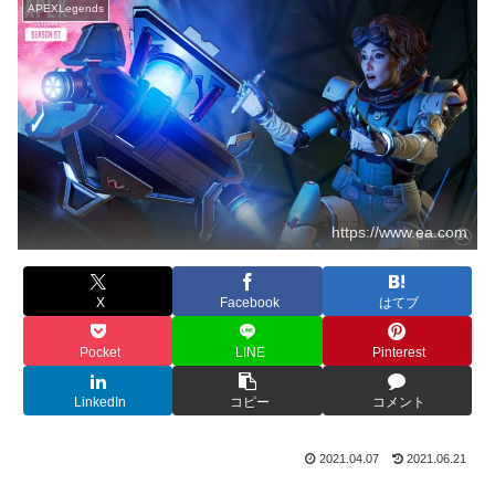
APEXLegends
https://www.ea.com
X
Facebook
はてブ
Pocket
LINE
Pinterest
LinkedIn
コピー
コメント
2021.04.07
2021.06.21