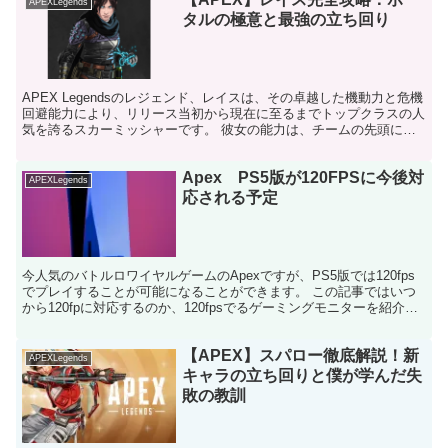
APEXLegends
タルの極意と最強の立ち回り
APEX Legendsのレジェンド、レイスは、その卓越した機動力と危機
回避能力により、リリース当初から現在に至るまでトップクラスの人
気を誇るスカーミッシャーです。 彼女の能力は、チームの先頭に立
って戦闘の起点を作り、危険な状況から味方を救...
Apex PS5版が120FPSに今後対
APEXLegends
応される予定
今人気のバトルロワイヤルゲームのApexですが、PS5版では120fps
でプレイすることが可能になることができます。 この記事ではいつ
から120fpに対応するのか、120fpsでるゲーミングモニターを紹介し
ます。 Apex PS5版で120...
【APEX】スパロー徹底解説！新
APEXLegends
キャラの立ち回りと僕が学んだ失
敗の教訓