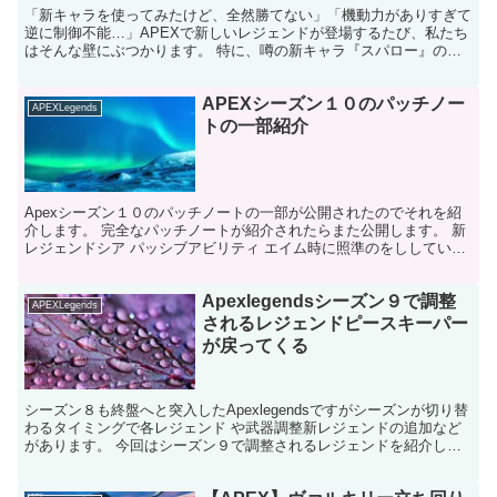
「新キャラを使ってみたけど、全然勝てない」「機動力がありすぎて
逆に制御不能…」APEXで新しいレジェンドが登場するたび、私たち
はそんな壁にぶつかります。 特に、噂の新キャラ『スパロー』のよ
うな高機動型は、一歩間違えると戦犯になりかねません。...
APEXシーズン１０のパッチノー
APEXLegends
トの一部紹介
Apexシーズン１０のパッチノートの一部が公開されたのでそれを紹
介します。 完全なパッチノートが紹介されたらまた公開します。 新
レジェンドシア パッシブアビリティ エイム時に照準のをししている
時に近くのレジェンドの心音を聞くことができ、 彼...
Apexlegendsシーズン９で調整
APEXLegends
されるレジェンドピースキーパー
が戻ってくる
シーズン８も終盤へと突入したApexlegendsですがシーズンが切り替
わるタイミングで各レジェンド や武器調整新レジェンドの追加など
があります。 今回はシーズン９で調整されるレジェンドを紹介しま
す。 シーズン９で調整されるレジェンド シー...