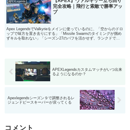
【APEX】ヴァルキリー立ち回り
APEXLegends
完全攻略｜飛行と索敵で勝率アッ
プ
Apex LegendsでValkyrieをメインに使っているのに、「空からのドロ
ップで味方を置き去りにする」「Missile Swarmのタイミングが掴め
ずキルを取れない」「シーズン27のバフを活かせず、ランクドで停
滞中」といった悩みを抱...
APEXLegendsカスタムマッチがいつ出来
るようになるのか？
Apexlegendsシーズン９で調整されるレ
ジェンドピースキーパーが戻ってくる
コメント