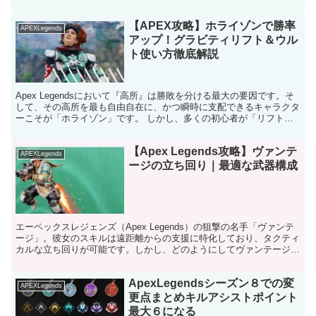
キーボード＆マウス（キーマウ）に移行した直後は、誰も...
【APEX攻略】ホライゾンで勝率
APEXLegends
アップ！グラビティリフト＆ウル
ト使い方徹底解説
Apex Legendsにおいて『高所』は勝敗を分ける最大の要因です。そ
して、その高所を最も自由自在に、かつ瞬時に支配できるキャラクタ
ーこそが「ホライゾン」です。 しかし、多くの初心者が「リフトで
上がった瞬間にフォーカスされて倒される」「せ...
【Apex Legends攻略】ヴァンテ
APEXLegends
ージの立ち回り｜最適な武器構成
エーペックスレジェンズ（Apex Legends）の狙撃の名手「ヴァンテ
ージ」。彼女のスキルは遠距離からの支援に特化しており、タクティ
カルな立ち回りが可能です。しかし、どのようにしてヴァンテージを
使いこなし、どの武器を選択すれば良いのでしょ...
ApexLegendsシーズン８での変
APEXLegends
更点まとめキルアシストポイント
最大６になる