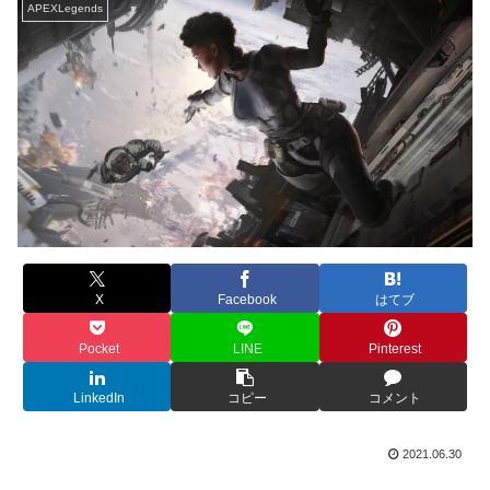
APEXLegends
X
Facebook
はてブ
Pocket
LINE
Pinterest
LinkedIn
コピー
コメント
2021.06.30