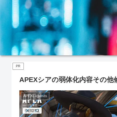
PR
APEXシアの弱体化内容その他
APEXLegends