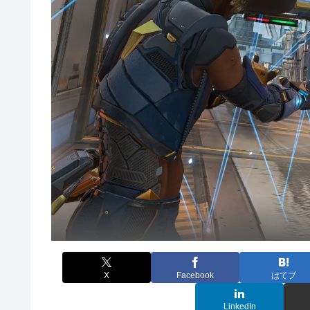
X
Facebook
はてブ
LinkedIn