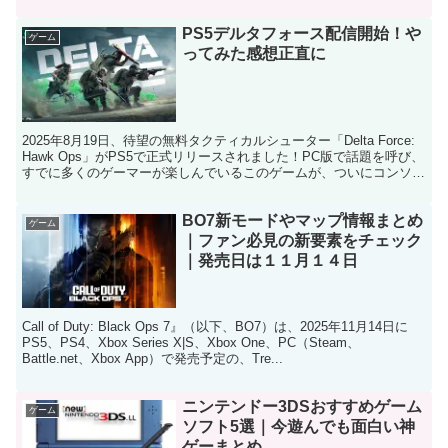
Carmel...
PS5デルタフォース配信開始！や
ゲーム
ってみた感想正直に
2025年8月19日、待望の無料タクティカルシューター「Delta Force:
Hawk Ops」がPS5で正式リリースされました！PC版で話題を呼び、
すでに多くのゲーマーが楽しんでいるこのゲームが、ついにコンソー
ルでもプレイ可能に。今回...
BO7新モードやマップ情報まとめ
ゲーム
｜ファン必見の新要素をチェック
｜発売日は１１月１４日
Call of Duty: Black Ops 7』（以下、BO7）は、2025年11月14日に
PS5、PS4、Xbox Series X|S、Xbox One、PC（Steam、
Battle.net、Xbox App）で発売予定の、Tre...
ニンテンドー3DSおすすめゲーム
ゲーム
ソフト5選｜今遊んでも面白い神
ゲーまとめ