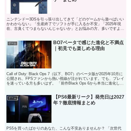
ニンテンドー3DSを引っ張り出してきて「どのゲームから遊べばいい
かわからない」「生産終了でソフトが手に入るか不安」「2025年現
在、古臭くてつまらないんじゃないか」とお悩みの方、多いですよ
ね。 中古市場は活況で、安価で名作が揃っていますが、...
BO7ベータで感じた進化と不満点
ゲーム
｜初見でも楽しめる理由
Call of Duty: Black Ops 7（以下、BO7）のベータ版が2025年10月に
公開され、FPSファンから熱い視線が注がれています。でも、プレイ
を迷っている方も多いはず。 「前作Black Ops 6から本当に進化した
の？」...
【PS6最新リーク】発売日は2027
ゲーム
年？徹底情報まとめ
PS5を買ったばかりのあなた、こんな不安ありませんか？ 「次世代