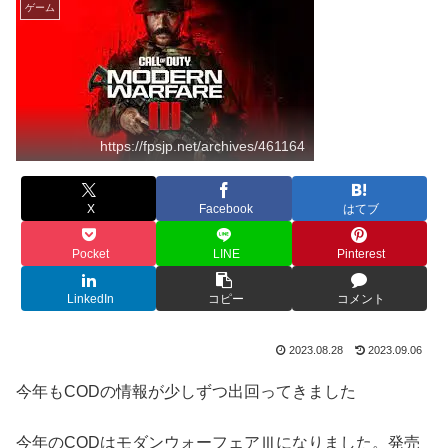
ゲーム
https://fpsjp.net/archives/461164
X
Facebook
はてブ
Pocket
LINE
Pinterest
LinkedIn
コピー
コメント
2023.08.28
2023.09.06
今年もCODの情報が少しずつ出回ってきました
今年のCODはモダンウォーフェアⅢになりました。発売