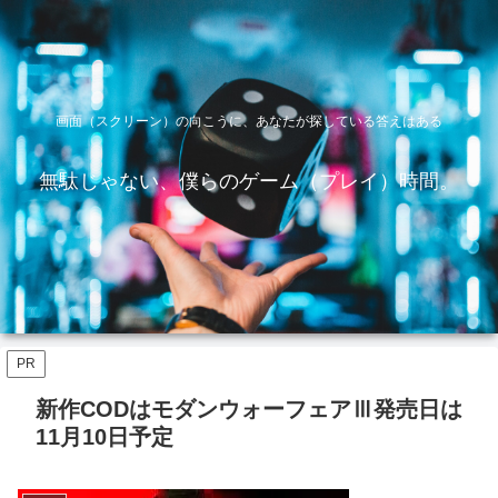
画面（スクリーン）の向こうに、あなたが探している答えはある
無駄じゃない、僕らのゲーム（プレイ）時間。
PR
新作CODはモダンウォーフェアⅢ発売日は
11月10日予定