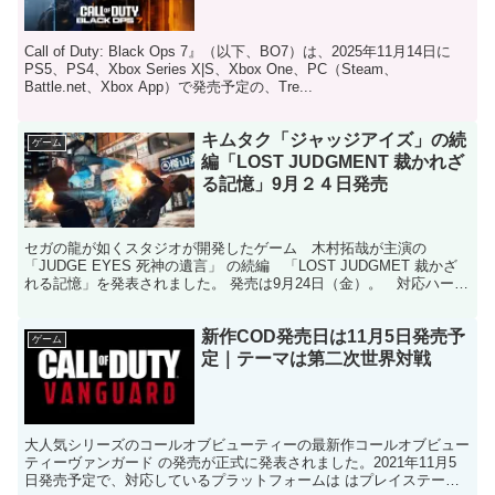
Call of Duty: Black Ops 7』（以下、BO7）は、2025年11月14日に
PS5、PS4、Xbox Series X|S、Xbox One、PC（Steam、
Battle.net、Xbox App）で発売予定の、Tre...
キムタク「ジャッジアイズ」の続
ゲーム
編「LOST JUDGMENT 裁かれざ
る記憶」9月２４日発売
セガの龍が如くスタジオが開発したゲーム 木村拓哉が主演の
「JUDGE EYES 死神の遺言」 の続編 「LOST JUDGMET 裁かざ
れる記憶」を発表されました。 発売は9月24日（金）。 対応ハード
はPlayStation5,Play...
新作COD発売日は11月5日発売予
ゲーム
定｜テーマは第二次世界対戦
大人気シリーズのコールオブビューティーの最新作コールオブビュー
ティーヴァンガード の発売が正式に発表されました。2021年11月5
日発売予定で、対応しているプラットフォームは はプレイステーシ