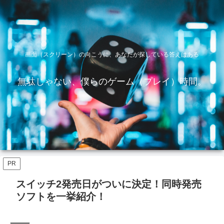
画面（スクリーン）の向こうに、あなたが探している答えはある
無駄じゃない、僕らのゲーム（プレイ）時間。
PR
スイッチ2発売日がついに決定！同時発売
ソフトを一挙紹介！