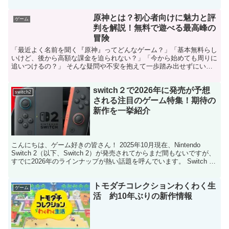
ョン5/Xbox Series X|S/PCおよ...
原神とは？初心者向けに魅力と評
ゲーム
判を解説！無料で遊べる最高峰の
冒険
「最近よく名前を聞く『原神』ってどんなゲーム？」「基本無料らし
いけど、後から高額な課金を迫られない？」「今から始めても周りに
追いつけるの？」 そんな疑問や不安を抱えて一歩踏み出せずにいま
せんか？SNSや広告で見かけない日はないほど人気の『原...
switch２で2026年に発売が予想
switch2
される注目のゲーム特集！期待の
新作を一挙紹介
こんにちは、ゲーム好きの皆さん！ 2025年10月現在、Nintendo
Switch 2（以下、Switch 2）が発売されてからまだ間もないですが、
すでに2026年のラインナップが熱い話題を呼んでいます。 Switch 2
のハイパフォー...
トモダチコレクションわくわく生
ゲーム
活 約10年ぶりの新作情報