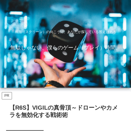
画面（スクリーン）の向こうに、あなたが探している答えはある
無駄じゃない、僕らのゲーム（プレイ）時間。
PR
【R6S】VIGILの真骨頂～ドローンやカメ
ラを無効化する戦術術