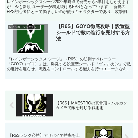
レインボーシックスシージ2022年時点で発売から5年目をむかえます
が、今も新規 ユーザーが増え続けるFPSとなっています。 新規の
FPS初心者にとって悩ましいのが使うキャラクターであり、攻撃側
と・防衛側と合わせて 64人です。 キャラのオペ...
【R6S】GOYO徹底攻略｜設置型
レインボーシックスシージ
シールドで敵の進行を完封する方
法
『レインボーシックス シージ』（R6S）の防衛オペレーター
「GOYO（ゴヨ）」は、爆発する設置型シールド「ヴォルカン」で敵
の進行を遅らせ、戦況をコントロールする能力を持つユニークなキャ
ラクターです。このガイドでは、GOYOの性能、装備、立ち...
【R6S】MAESTROの真骨頂～バルカン
カメラで敵を封じる戦術術
【R6Sランク必勝】アリバイで勝率を上