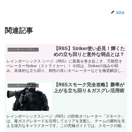
sora
関連記事
【R6S】Striker使い必見！輝くた
レインボーシックスシージ
めの立ち回りと意外な弱点とは？
レインボーシックス シージ（R6S）に新風を巻き起こす、万能型オ
ペレーターStriker（ストライカー）！ 今回は、Strikerの強みや弱
み、具体的な立ち回り、相性の良いオペレーターなどを徹底解説し、
彼女の魅力を余すところなくお伝えします...
【R6Sスモーク完全攻略】勝率が
レインボーシックスシージ
上がる立ち回り＆ガスグレ活用術
レインボーシックスシージ（R6S）の防衛オペレーター「スモーク」
は、毒ガスグレネードを活用してエリアを支配し、チームの勝利を支
える強力なキャラクターです。この究極ガイドでは、スモークの能
力、装備、戦略を徹底解説し、初心者から上級者までが防衛...