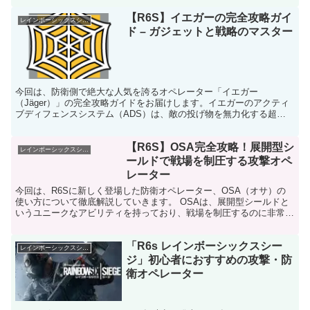
【R6S】イエガーの完全攻略ガイ
レインボーシックスシージ
ド – ガジェットと戦略のマスター
今回は、防衛側で絶大な人気を誇るオペレーター「イエガー
（Jäger）」の完全攻略ガイドをお届けします。イエガーのアクティ
ブディフェンスシステム（ADS）は、敵の投げ物を無力化する超強
力なガジェット。 初心者から上級者まで、どんなプレイヤーで...
【R6S】OSA完全攻略！展開型シ
レインボーシックスシージ
ールドで戦場を制圧する攻撃オペ
レーター
今回は、R6Sに新しく登場した防衛オペレーター、OSA（オサ）の
使い方について徹底解説していきます。 OSAは、展開型シールドと
いうユニークなアビリティを持っており、戦場を制圧するのに非常に
強力なオペレーターです。 この記事では、OSAの強...
「R6s レインボーシックスシー
レインボーシックスシージ
ジ」初心者におすすめの攻撃・防
衛オペレーター