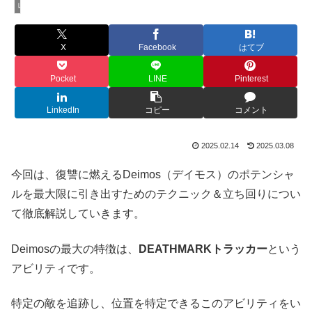
レインボーシックスシージ
X
Facebook
はてブ
Pocket
LINE
Pinterest
LinkedIn
コピー
コメント
2025.02.14
2025.03.08
今回は、復讐に燃えるDeimos（デイモス）のポテンシャ
ルを最大限に引き出すためのテクニック＆立ち回りについ
て徹底解説していきます。
Deimosの最大の特徴は、
DEATHMARKトラッカー
という
アビリティです。
特定の敵を追跡し、位置を特定できるこのアビリティをい