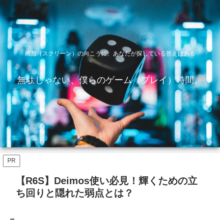
画面（スクリーン）の向こうに、あなたが探している答えはある
無駄じゃない、僕らのゲーム（プレイ）時間。
PR
【R6S】Deimos使い必見！輝くための立
ち回りと隠れた弱点とは？