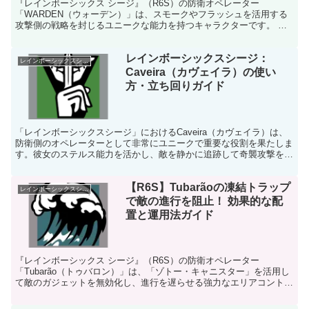
『レインボーシックス シージ』（R6S）の防衛オペレーター
「WARDEN（ウォーデン）」は、スモークやフラッシュを活用する
攻撃側の戦略を封じるユニークな能力を持つキャラクターです。 こ
のガイドでは、WARDENの性能、装備、立ち回り、そして...
レインボーシックスシージ：
レインボーシックスシージ
Caveira（カヴェイラ）の使い
方・立ち回りガイド
「レインボーシックスシージ」におけるCaveira（カヴェイラ）は、
防衛側のオペレーターとして非常にユニークで重要な役割を果たしま
す。彼女のステルス能力を活かし、敵を静かに追跡して奇襲攻撃を仕
掛けることができます。本記事では、Caveira...
【R6S】Tubarãoの凍結トラップ
レインボーシックスシージ
で敵の進行を阻止！ 効果的な配
置と運用法ガイド
『レインボーシックス シージ』（R6S）の防衛オペレーター
「Tubarão（トゥバロン）」は、「ゾトー・キャニスター」を活用し
て敵のガジェットを無効化し、進行を遅らせる強力なエリアコントロ
ールを提供するキャラクターです。このガイドでは、Tu...