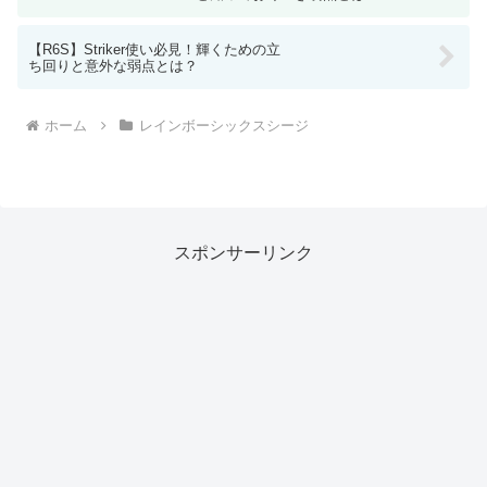
【R6S】Striker使い必見！輝くための立
ち回りと意外な弱点とは？
ホーム
レインボーシックスシージ
スポンサーリンク