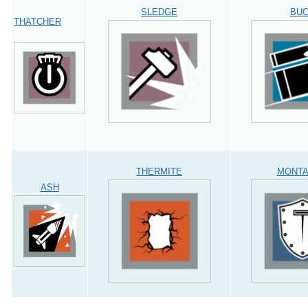
SLEDGE
BU
THATCHER
THERMITE
MONT
ASH