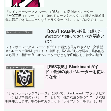
『レインボーシックス シージ（R6S）』の防衛オペレーター
「MOZZIE（モジー）」は、敵のドローンをハックして味方の情報収
集に活用できるユニークなキャラクターです。 このブログでは、
MOZZIEのガジェット「ペスト・ランチャー」を使ったド...
【R6S】RAM使い必見！輝くた
レインボーシックスシージ
めのコツと知っておくべき弱点と
は？
レインボーシックス シージ（R6S）に新たな風を吹き込む、突撃型
オペレーターRAM（ラム）！ 今回は、RAMの強みや弱み、具体的な
立ち回り、相性の良いオペレーターなどを徹底解説し、彼女の魅力を
余すところなくお伝えします。 RAMってどんなオ...
【R6S攻略】Blackbeardガイ
レインボーシックスシージ
ド：最強の盾オペレーターを使い
こなせ！
「レインボーシックスシージ」において、Blackbeard（ブラックビア
ード）は攻撃側のオペレーターとして、強力な盾を持つユニークな役
割を果たします。彼の特殊ガジェット「ライフルシールド」は、射撃
時に頭部を保護し、敵の攻撃を防ぐことができま...