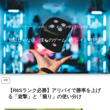
画面（スクリーン）の向こうに、あなたが探している答えはある
無駄じゃない、僕らのゲーム（プレイ）時間。
PR
【R6Sランク必勝】アリバイで勝率を上げ
る「遊撃」と「籠り」の使い分け