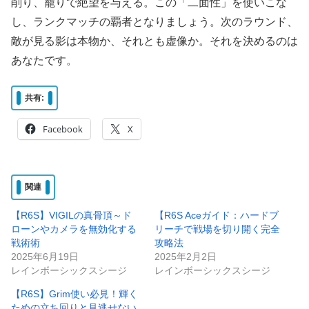
削り、籠りで絶望を与える。この「二面性」を使いこな
し、ランクマッチの覇者となりましょう。次のラウンド、
敵が見る影は本物か、それとも虚像か。それを決めるのは
あなたです。
共有:
Facebook
X
関連
【R6S】VIGILの真骨頂～ド
【R6S Aceガイド：ハードブ
ローンやカメラを無効化する
リーチで戦場を切り開く完全
戦術術
攻略法
2025年6月19日
2025年2月2日
レインボーシックスシージ
レインボーシックスシージ
【R6S】Grim使い必見！輝く
ための立ち回りと見逃せない