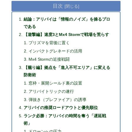
目次
結論：アリバイは「情報のノイズ」を操るプロ
である
【遊撃編】速度3とMx4 Stormで戦場を荒らす
プリズマを背後に置く
インパクトグレネードの活用
Mx4 Stormの近接戦闘
【籠り編】拠点を「進入不可エリア」に変える
防衛術
窓枠・展開シールド裏の設置
アリバイトリックの遂行
弾抜き（プレファイア）の誘導
アリバイの推奨ロードアウトと優先順位
ランク必勝：アリバイの時間を奪う「遅延戦
術」
ドローンへの圧力