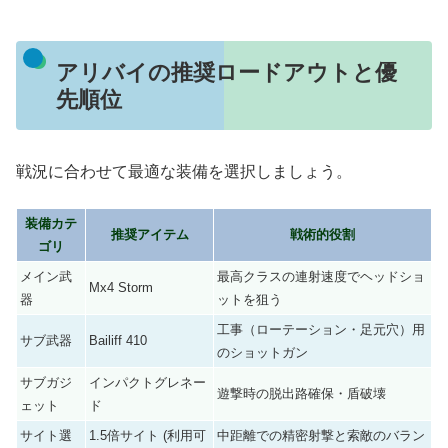
アリバイの推奨ロードアウトと優
先順位
戦況に合わせて最適な装備を選択しましょう。
装備カテ
推奨アイテム
戦術的役割
ゴリ
メイン武
最高クラスの連射速度でヘッドショ
Mx4 Storm
器
ットを狙う
工事（ローテーション・足元穴）用
サブ武器
Bailiff 410
のショットガン
サブガジ
インパクトグレネー
遊撃時の脱出路確保・盾破壊
ェット
ド
サイト選
1.5倍サイト (利用可
中距離での精密射撃と索敵のバラン