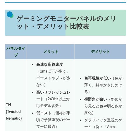
ゲーミングモニターパネルのメリ
ット・デメリット比較表
パネルタイ
メリット
デメリット
プ
高速な応答速度
（1ms以下が多く、
ゴーストやブレが少
色再現性が低い
（色が
ない）
薄く、鮮やかさに欠け
る）
高いリフレッシュレ
ート
（240Hz以上対
視野角が狭い
（斜めか
TN
応モデル多数）
ら見ると色や明るさが
(Twisted
変化）
低コスト
（価格が手
Nematic)
頃で予算重視のゲー
グラフィック重視のゲ
マーに最適）
ーム（例：『Apex