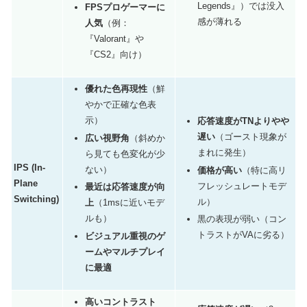
Legends』）では没入
FPSプロゲーマーに
感が薄れる
人気
（例：
『Valorant』や
『CS2』向け）
優れた色再現性
（鮮
やかで正確な色表
示）
応答速度がTNよりやや
遅い
（ゴースト現象が
広い視野角
（斜めか
まれに発生）
ら見ても色変化が少
IPS (In-
ない）
価格が高い
（特に高リ
Plane
フレッシュレートモデ
最近は応答速度が向
Switching)
ル）
上
（1msに近いモデ
ルも）
黒の表現が弱い（コン
トラストがVAに劣る）
ビジュアル重視のゲ
ームやマルチプレイ
に最適
高いコントラスト