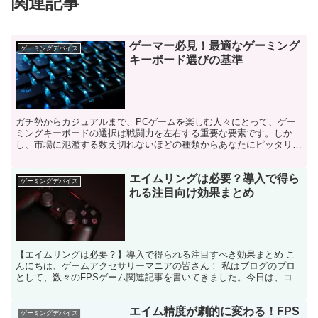
関連記事
ゲーマー必見！最適なゲーミング
ゲーミングデバイス
キーボード選びの基準
ガチ勢からカジュアルまで、PCゲームを楽しむ人々にとって、ゲー
ミングキーボードの選択は戦闘力を左右する重要な要素です。しか
し、市場に氾濫する数え切れないほどの種類からあなたにピッタリな
一台を見つけ出すのは一筋縄ではいきません。そこで今回は、...
エイムリングは必要？導入で得ら
ゲーミングデバイス
れる注目向け効果まとめ
【エイムリングは必要？】導入で得られる注目すべき効果まとめ こ
んにちは、ゲームアクセサリーマニアの皆さん！ 私はブログのプロ
として、数々のFPSゲーム関連記事を書いてきました。今日は、コン
トローラー使いのFPSプレイヤー必須アイテム？と言わ...
エイム精度が劇的に変わる！FPS
ゲーミングデバイス