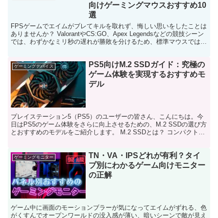
向けゲーミングマウスおすすめ10
選
FPSゲームでエイムがブレてキルを取れず、悔しい思いをしたことは
ありませんか？ ValorantやCS:GO、Apex Legendsなどの競技シーン
では、わずかなミリ秒の遅れが勝敗を分けるため、標準マウスでは限
界を感じるプレイヤーが多いん...
PS5向けM.2 SSDガイド：究極の
ゲーミングデバイス
ゲーム体験を実現するおすすめモ
デル
プレイステーション5（PS5）のユーザーの皆さん、こんにちは。今
日はPS5のゲーム体験をさらに向上させるための、M.2 SSDの選び方
とおすすめのモデルをご紹介します。 M.2 SSDとは？ コンパクトな
フォームファクター: ノートパソコン...
TN・VA・IPSどれが有利？タイ
ゲーミングモニター
プ別にわかるゲーム向けモニター
の正解
ゲーム中に画面のモーションブラーが気になってエイムがずれる、色
がくすんでオープンワールドの没入感が薄い、暗いシーンで敵が見え