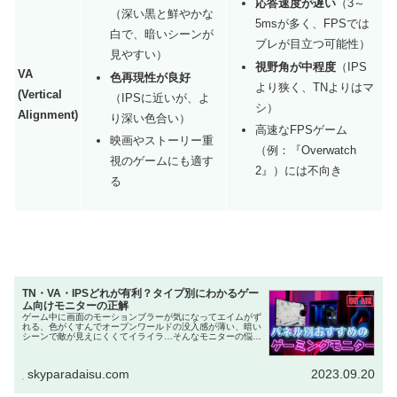
応答速度が遅い
（3～
（深い黒と鮮やかな
5msが多く、FPSでは
白で、暗いシーンが
ブレが目立つ可能性）
見やすい）
視野角が中程度
（IPS
VA
色再現性が良好
より狭く、TNよりはマ
(Vertical
（IPSに近いが、よ
シ）
Alignment)
り深い色合い）
高速なFPSゲーム
映画やストーリー重
（例：『Overwatch
視のゲームにも適す
2』）には不向き
る
TN・VA・IPSどれが有利？タイプ別にわかるゲー
ム向けモニターの正解
ゲーム中に画面のモーションブラーが気になってエイムがず
れる、色がくすんでオープンワールドの没入感が薄い、暗い
シーンで敵が見えにくくてイライラ…そんなモニターの悩み
を抱えていませんか？ 2025年現在、eスポーツからカジュ
アルゲーミングまで、...
skyparadaisu.com
2023.09.20