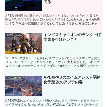
てる
APEXで対面での撃ち合いで悩んだことはないでしょうか？ 負けた
理由がAIMだけだと思っていませんか？少しはあると思いますがAIM
だけで 撃ち合いに勝敗が決まるわけではありません 対面ではキャラ
コン、地形、安置状況、キャラのスキルによって ...
キングスキャニオンのランク上げ
APEXLegends
で気を付けたいこと
シーズン6スプリット1も終わりスプリット2でわランクマップが変わ
りワールドエッジからキングスキャニオンに変わりました。 キング
スキャニオンでのランク上げでの気をつけたいことを紹介したいと思
います。 ランク上げで一番気を付けること 降りる時に...
APEXPADのエイムアシスト弱体
APEXLegends
化予定 次のアプデ内容
APEXPADのエイムアシスト弱体化 次のアップデートでタップスト
レイフがなくなるため それに伴いPADのエイムアシストの弱体化が