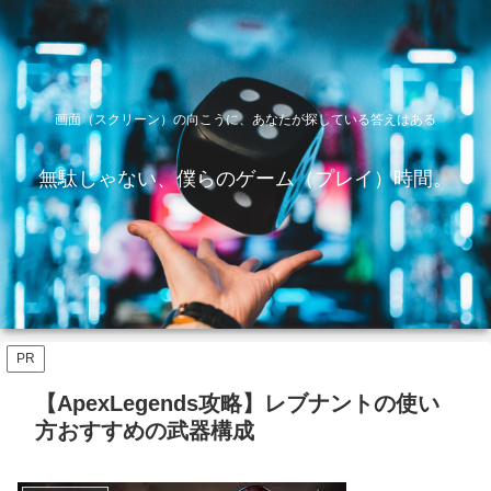
画面（スクリーン）の向こうに、あなたが探している答えはある
無駄じゃない、僕らのゲーム（プレイ）時間。
PR
【ApexLegends攻略】レブナントの使い
方おすすめの武器構成