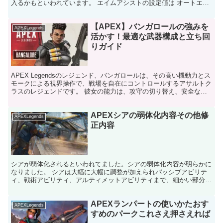
入るかもといわれています。 エイムアシストの設定値は オートエイ
ムが１とすれば CS版は0.6 PC版は0.4...
【APEX】バンガロールの強みを
APEXLegends
活かす！最適な武器構成と立ち回
りガイド
APEX Legendsのレジェンド、バンガロールは、その高い機動力とス
モークによる視界操作で、戦場を自在にコントロールするアサルトク
ラスのレジェンドです。 彼女の能力は、攻守の切り替え、安全なロ
ーテーション、そして敵の分断において絶大な効...
APEXシアの弱体化内容その他修
APEXLegends
正内容
シアが弱体化されるといわれてました。シアの弱体化内容が明らかに
なりました。 シアは大幅に大幅に調整が加えられパッシブアビリテ
ィ、戦術アビリティ、アルティメットアビリティまで、細かい部分も
含めて13項目調整が入りました。 シアの弱体化内容 パ...
APEXランパートの使いかたおす
APEXLegends
すめのパークこれさえ押さえれば