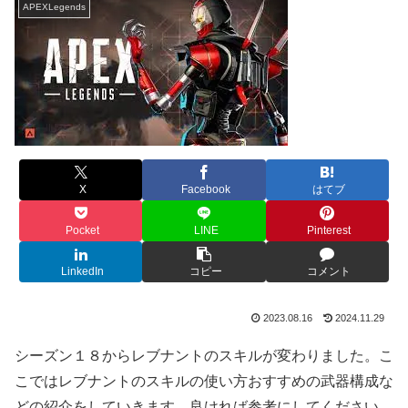
APEXLegends
X
Facebook
はてブ
Pocket
LINE
Pinterest
LinkedIn
コピー
コメント
2023.08.16
2024.11.29
シーズン１８からレブナントのスキルが変わりました。こ
こではレブナントのスキルの使い方おすすめの武器構成な
どの紹介をしていきます。良ければ参考にしてください。