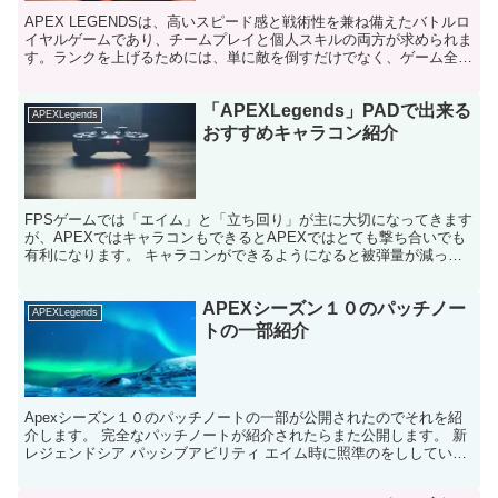
APEX LEGENDSは、高いスピード感と戦術性を兼ね備えたバトルロ
イヤルゲームであり、チームプレイと個人スキルの両方が求められま
す。ランクを上げるためには、単に敵を倒すだけでなく、ゲーム全体
の戦略を理解し、チームとして効率的に動くことが...
「APEXLegends」PADで出来る
APEXLegends
おすすめキャラコン紹介
FPSゲームでは「エイム」と「立ち回り」が主に大切になってきます
が、APEXではキャラコンもできるとAPEXではとても撃ち合いでも
有利になります。 キャラコンができるようになると被弾量が減った
り撃ち合いでも勝ちやすくなったりします。 キャラ...
APEXシーズン１０のパッチノー
APEXLegends
トの一部紹介
Apexシーズン１０のパッチノートの一部が公開されたのでそれを紹
介します。 完全なパッチノートが紹介されたらまた公開します。 新
レジェンドシア パッシブアビリティ エイム時に照準のをししている
時に近くのレジェンドの心音を聞くことができ、 彼...