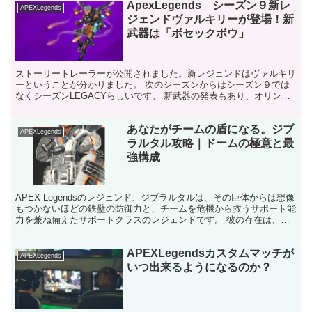
ApexLegends シーズン９新レ
APEXLegends
ジェンドヴァルキリーが登場！新
武器は「ボセックボウ」
ストーリートレーラーが公開されました。新レジェンドはヴァルキリ
ーということが分かりました。 次のシーズンからはシーズン９では
なくシーズンLEGACYらしいです。 新武器の発表もあり、オリンパ
スのマップも一部変更されるといわれています。 この...
あなたがチームの盾になる。ジブ
APEXLegends
ラルタル攻略｜ドームの極意と最
強構成
APEX Legendsのレジェンド、ジブラルタルは、その巨体からは想像
もつかないほどの鉄壁の防御力と、チームを危機から救うサポート能
力を兼ね備えたサポートクラスのレジェンドです。 彼の存在は、チ
ームに圧倒的な安心感をもたらし、特にランクマ...
APEXLegendsカスタムマッチが
APEXLegends
いつ出来るようになるのか？