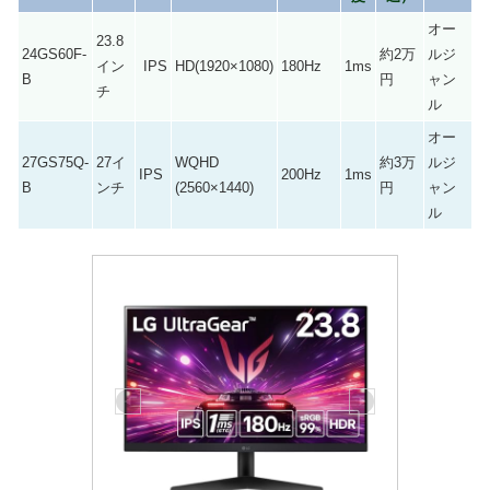
オー
23.8
24GS60F-
約2万
ルジ
イン
IPS
HD(1920×1080)
180Hz
1ms
B
円
ャン
チ
ル
オー
27GS75Q-
27イ
WQHD
約3万
ルジ
IPS
200Hz
1ms
B
ンチ
(2560×1440)
円
ャン
ル