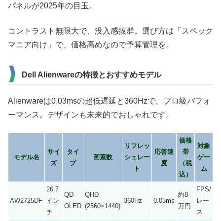
パネルが2025年の目玉。
コントラスト無限大で、没入感抜群。選び方は「スペック
マニア向け」で、価格高めなので予算管理を。
Dell Alienwareの特徴とおすすめモデル
Alienwareは0.03msの超低遅延と360Hzで、プロ級パフォ
ーマンス。デザインも未来的でおしゃれです。
価格
リフレッ
対象
サイ
タイ
応答速
帯
モデル名
画素数
シュレー
ゲー
ズ
プ
度
（税
ト
ム
込）
26.7
FPS/
QD-
QHD
約8
AW2725DF
イン
360Hz
0.03ms
レー
OLED
(2560×1440)
万円
チ
ス