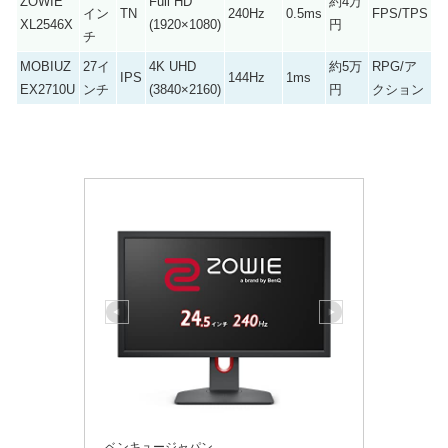
ZOWIE
Full HD
約4万
イン
TN
240Hz
0.5ms
FPS/TPS
XL2546X
(1920×1080)
円
チ
MOBIUZ
27イ
4K UHD
約5万
RPG/ア
IPS
144Hz
1ms
EX2710U
ンチ
(3840×2160)
円
クション
ベンキュージャパン