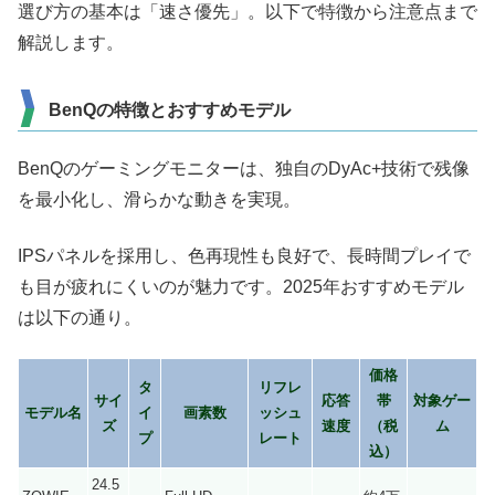
選び方の基本は「速さ優先」。以下で特徴から注意点まで
解説します。
BenQの特徴とおすすめモデル
BenQのゲーミングモニターは、独自のDyAc+技術で残像
を最小化し、滑らかな動きを実現。
IPSパネルを採用し、色再現性も良好で、長時間プレイで
も目が疲れにくいのが魅力です。2025年おすすめモデル
は以下の通り。
価格
タ
リフレ
サイ
応答
帯
対象ゲー
モデル名
イ
画素数
ッシュ
ズ
速度
（税
ム
プ
レート
込）
24.5