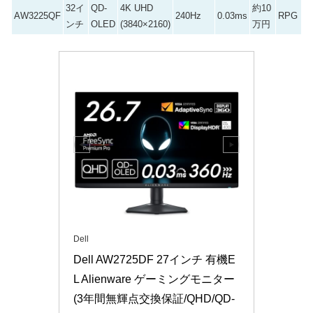
32イ
QD-
4K UHD
約10
AW3225QF
240Hz
0.03ms
RPG
ンチ
OLED
(3840×2160)
万円
Dell
Dell AW2725DF 27インチ 有機E
L Alienware ゲーミングモニター
(3年間無輝点交換保証/QHD/QD-