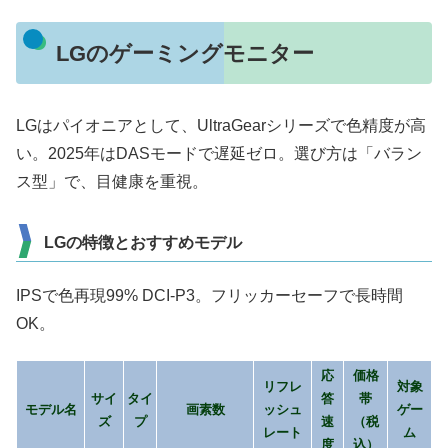
LGのゲーミングモニター
LGはパイオニアとして、UltraGearシリーズで色精度が高
い。2025年はDASモードで遅延ゼロ。選び方は「バラン
ス型」で、目健康を重視。
LGの特徴とおすすめモデル
IPSで色再現99% DCI-P3。フリッカーセーフで長時間
OK。
応
価格
リフレ
対象
サイ
タイ
答
帯
モデル名
画素数
ッシュ
ゲー
ズ
プ
速
（税
レート
ム
度
込）