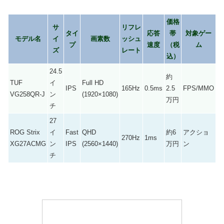
価格
サ
リフレ
タイ
応答
帯
対象ゲー
モデル名
イ
画素数
ッシュ
プ
速度
（税
ム
ズ
レート
込）
24.5
約
TUF
イ
Full HD
IPS
165Hz
0.5ms
2.5
FPS/MMO
VG258QR-J
ン
(1920×1080)
万円
チ
27
ROG Strix
イ
Fast
QHD
約6
アクショ
270Hz
1ms
XG27ACMG
ン
IPS
(2560×1440)
万円
ン
チ