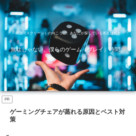
画面（スクリーン）の向こうに、あなたが探している答えはある
無駄じゃない、僕らのゲーム（プレイ）時間。
PR
ゲーミングチェアが蒸れる原因とベスト対
策