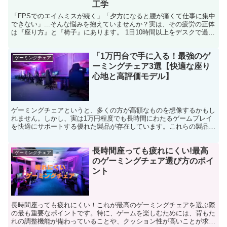
工学
「FPSでのエイムミスが続く」「夕方になると腰が痛くて仕事に集中
できない」...そんな悩みを抱えていませんか？実は、その疲労の正体
は『座り方』と『椅子』にあります。 1日10時間以上をデスクで過ご
すプロゲーマーやトップクリエイターにとって、...
「1万円台で手に入る！最強のゲ
ゲーミングチェア
ーミングチェア3選【快適な座り
心地と高評価モデル】
ゲーミングチェアというと、多くの方が高額なものを想像するかもし
れません。しかし、実は1万円程度でも長時間にわたるゲームプレイ
を快適にサポートする優れた製品が存在しています。これらの製品
は、価格が手頃でありながら、ユーザーの体を適切に支え、ゲ...
長時間座っても疲れにくい!最高
ゲーミングチェア
のゲーミングチェア選び方のポイ
ント
長時間座っても疲れにくい！これが最高のゲーミングチェアを選ぶ際
の最も重要なポイントです。特に、ゲームを楽しむためには、背もた
れの調整機能が備わっていることや、クッション性が高いことが求め