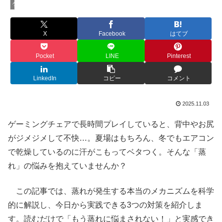
ゲーミングチェア
X
Facebook
はてブ
Pocket
LINE
Pinterest
LinkedIn
コピー
コメント
2025.11.03
ゲーミングチェアで長時間プレイしていると、背中やお尻
がジメジメして不快…。夏場はもちろん、冬でもエアコン
で乾燥しているのに汗がこもってベタつく。そんな「蒸
れ」の悩みを抱えていませんか？
この記事では、蒸れが発生する本当のメカニズムを科学
的に解説し、
今日から実践できる3つの対策
を紹介しま
す。読むだけで「もう蒸れに悩まされない！」と実感でき