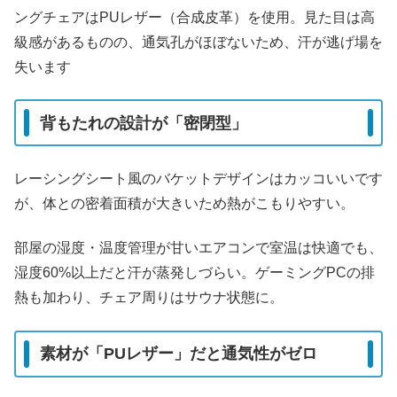
ングチェアはPUレザー（合成皮革）を使用。見た目は高
級感があるものの、
通気孔がほぼない
ため、汗が逃げ場を
失います
背もたれの設計が「密閉型」
レーシングシート風のバケットデザインはカッコいいです
が、
体との密着面積が大きい
ため熱がこもりやすい。
部屋の湿度・温度管理が甘い
エアコンで室温は快適でも、
湿度60%以上
だと汗が蒸発しづらい。ゲーミングPCの排
熱も加わり、チェア周りはサウナ状態に。
素材が「PUレザー」だと通気性がゼロ