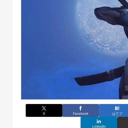
X
Facebook
はてブ
LinkedIn