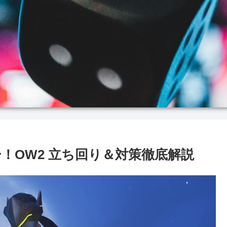
！OW2 立ち回り＆対策徹底解説