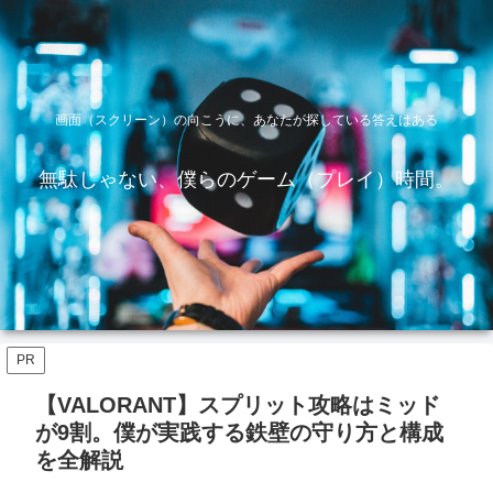
画面（スクリーン）の向こうに、あなたが探している答えはある
無駄じゃない、僕らのゲーム（プレイ）時間。
PR
【VALORANT】スプリット攻略はミッド
が9割。僕が実践する鉄壁の守り方と構成
を全解説