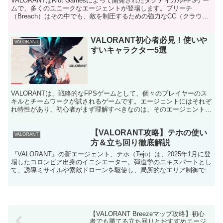
VALORANTはRiot Gamesによって開発されたタクティカルFPSゲー
ムで、多くのユニークなエージェントが登場します。ブリーチ
（Breach）はその中でも、敵を制圧するための強力なCC（クラウド
コントロール）能力を持つエージェントで...
VALORANT初心者必見！使いや
VALORANT
すいキャラクター5選
VALORANTは、戦略的なFPSゲームとして、個々のプレイヤーのス
キルとチームワークが試されるゲームです。エージェントにはそれぞ
れ特性があり、初心者がまず理解すべきなのは、そのエージェントの
役割とスキルの使い方です。本記事では、初心者にお...
【VALORANT攻略】テホの使い
VALORANT
方＆立ち回り徹底解説
『VALORANT』の新エージェント、テホ（Tejo）は、2025年1月に登
場したコロンビア出身のイニシエーター。弾道学のエキスパートとし
て、誘導ミサイルや索敵ドローンを駆使し、局所的なエリア制御で戦
局を有利に導きます。 パッチ10.09で...
【VALORANT Breezeマップ攻略】初心
者でも勝てる立ち回りとおすすめエージ