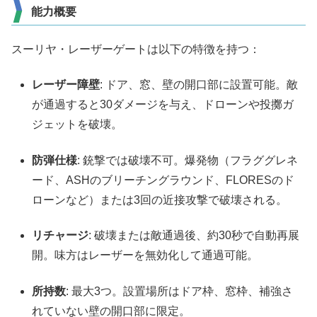
能力概要
スーリヤ・レーザーゲートは以下の特徴を持つ：
レーザー障壁
: ドア、窓、壁の開口部に設置可能。敵
が通過すると30ダメージを与え、ドローンや投擲ガ
ジェットを破壊。
防弾仕様
: 銃撃では破壊不可。爆発物（フラググレネ
ード、ASHのブリーチングラウンド、FLORESのド
ローンなど）または3回の近接攻撃で破壊される。
リチャージ
: 破壊または敵通過後、約30秒で自動再展
開。味方はレーザーを無効化して通過可能。
所持数
: 最大3つ。設置場所はドア枠、窓枠、補強さ
れていない壁の開口部に限定。