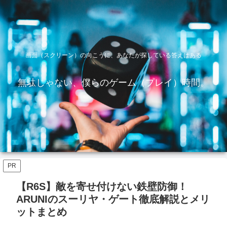
画面（スクリーン）の向こうに、あなたが探している答えはある
無駄じゃない、僕らのゲーム（プレイ）時間。
PR
【R6S】敵を寄せ付けない鉄壁防御！
ARUNIのスーリヤ・ゲート徹底解説とメリ
ットまとめ