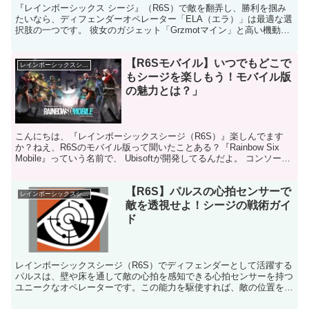
『レインボーシックス シージ』（R6S）で敵を翻弄し、勝利を掴み
たいなら、ディフェンダーオペレーター「ELA（エラ）」は最適な選
択肢の一つです。 彼女のガジェット「Grzmotマイン」と高い機動力
は、敵を混乱させ、戦況を有利に進める力を持っ...
【R6Sモバイル】いつでもどこで
レインボーシックスシージ
もシージを楽しもう！モバイル版
の魅力とは？」
こんにちは、『レインボーシックスシージ（R6S）』楽しんでます
か？ねえ、R6Sのモバイル版って聞いたことある？『Rainbow Six
Mobile』っていう名前で、 Ubisoftが開発してるんだよ。 コンソール
やPCで人気のあのタクティ...
【R6S】パルスの心拍センサーで
レインボーシックスシージ
敵を透視せよ！シージの戦術ガイ
ド
レインボーシックスシージ（R6S）でディフェンダーとして活躍する
パルスは、壁や床を通して敵の心拍を感知できる心拍センサーを持つ
ユニークなオペレーターです。この能力を駆使すれば、敵の位置を正
確に把握し、戦略的に行動することができます。本ブログ...