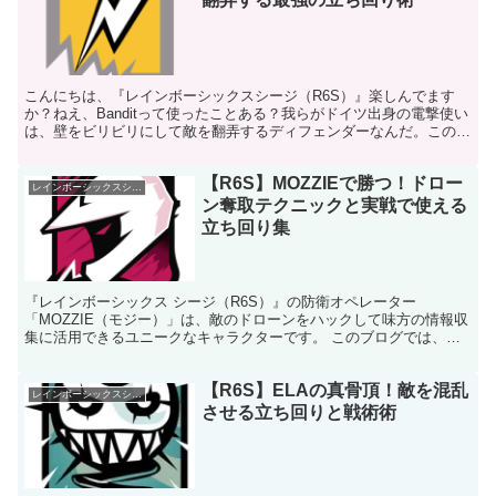
こんにちは、『レインボーシックスシージ（R6S）』楽しんでます
か？ねえ、Banditって使ったことある？我らがドイツ出身の電撃使い
は、壁をビリビリにして敵を翻弄するディフェンダーなんだ。この記
事では、Banditの立ち回りのコツや強み、弱み...
【R6S】MOZZIEで勝つ！ドロー
レインボーシックスシージ
ン奪取テクニックと実戦で使える
立ち回り集
『レインボーシックス シージ（R6S）』の防衛オペレーター
「MOZZIE（モジー）」は、敵のドローンをハックして味方の情報収
集に活用できるユニークなキャラクターです。 このブログでは、
MOZZIEのガジェット「ペスト・ランチャー」を使ったド...
【R6S】ELAの真骨頂！敵を混乱
レインボーシックスシージ
させる立ち回りと戦術術