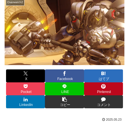
Overwatch2
X
Facebook
はてブ
Pocket
LINE
Pinterest
LinkedIn
コピー
コメント
2025.05.23