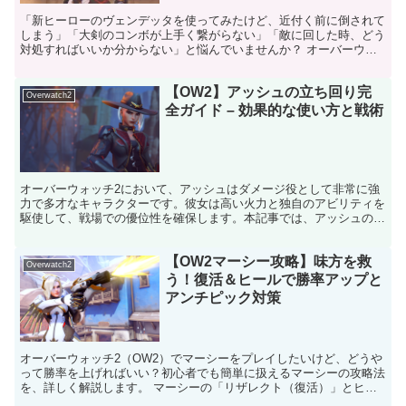
「新ヒーローのヴェンデッタを使ってみたけど、近付く前に倒されて
しまう」「大剣のコンボが上手く繋がらない」「敵に回した時、どう
対処すればいいか分からない」と悩んでいませんか？ オーバーウォ
ッチ2初となる本格近接DPS「ヴェンデッタ」は、その圧...
【OW2】アッシュの立ち回り完
Overwatch2
全ガイド – 効果的な使い方と戦術
オーバーウォッチ2において、アッシュはダメージ役として非常に強
力で多才なキャラクターです。彼女は高い火力と独自のアビリティを
駆使して、戦場での優位性を確保します。本記事では、アッシュの効
果的な立ち回りや戦術を学ぶことを目的とし、彼女の基本情...
【OW2マーシー攻略】味方を救
Overwatch2
う！復活＆ヒールで勝率アップと
アンチピック対策
オーバーウォッチ2（OW2）でマーシーをプレイしたいけど、どうや
って勝率を上げればいい？初心者でも簡単に扱えるマーシーの攻略法
を、詳しく解説します。 マーシーの「リザレクト（復活）」とヒー
ルを使いこなしてチームを勝利に導き、アンチピックにも...