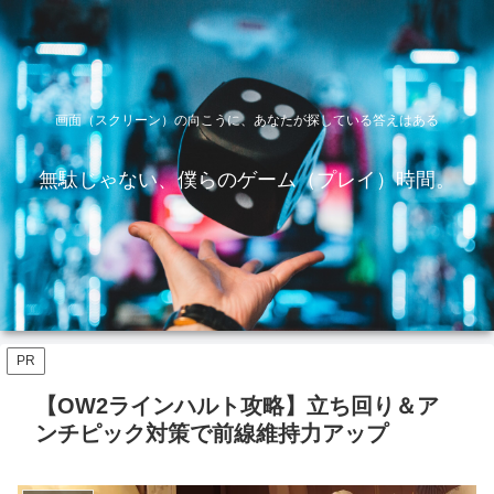
画面（スクリーン）の向こうに、あなたが探している答えはある
無駄じゃない、僕らのゲーム（プレイ）時間。
PR
【OW2ラインハルト攻略】立ち回り＆ア
ンチピック対策で前線維持力アップ