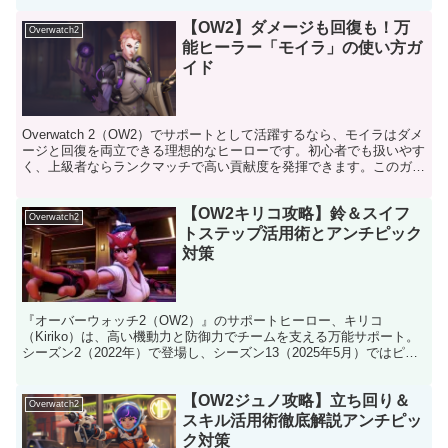
【OW2】ダメージも回復も！万
Overwatch2
能ヒーラー「モイラ」の使い方ガ
イド
Overwatch 2（OW2）でサポートとして活躍するなら、モイラはダメ
ージと回復を両立できる理想的なヒーローです。初心者でも扱いやす
く、上級者ならランクマッチで高い貢献度を発揮できます。このガイ
ドでは、モイラの基本能力から実戦的な立ち回...
【OW2キリコ攻略】鈴＆スイフ
Overwatch2
トステップ活用術とアンチピック
対策
『オーバーウォッチ2（OW2）』のサポートヒーロー、キリコ
（Kiriko）は、高い機動力と防御力でチームを支える万能サポート。
シーズン2（2022年）で登場し、シーズン13（2025年5月）ではピッ
ク率約28%（OWCSデータ）でSランク評...
【OW2ジュノ攻略】立ち回り＆
Overwatch2
スキル活用術徹底解説アンチピッ
ク対策