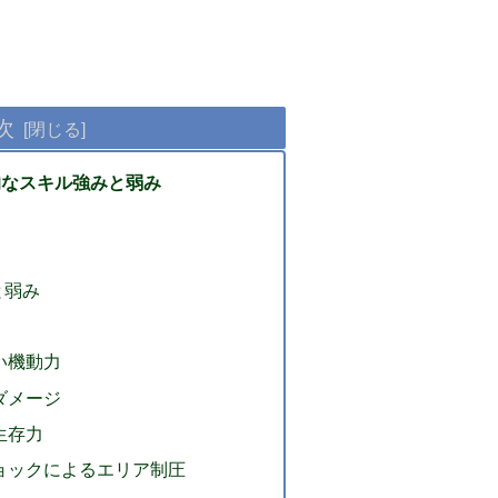
次
本的なスキル強みと弱み
と弱み
い機動力
ダメージ
生存力
ョックによるエリア制圧