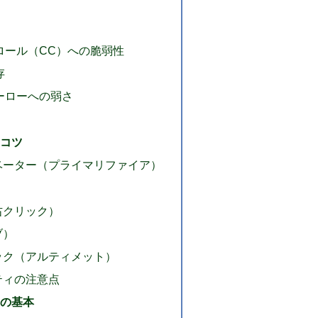
ロール（CC）への脆弱性
存
ーローへの弱さ
とコツ
ベーター（プライマリファイア）
右クリック）
ブ）
ック（アルティメット）
ティの注意点
りの基本