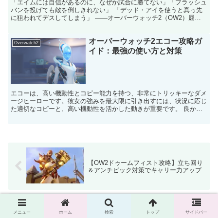
「エイムには自信があるのに、なぜか試合に勝てない」「フラッシュ
バンを投げても敵を倒しきれない」 「デッド・アイを使うと真っ先
に狙われてデスしてしまう」 ――オーバーウォッチ2（OW2）屈指
のヒットスキャンヒーロー、キャスディを使っていて、こ...
オーバーウォッチ2エコー攻略ガ
Overwatch2
イド：最強の使い方と対策
エコーは、高い機動性とコピー能力を持つ、非常にトリッキーなダメ
ージヒーローです。彼女の強みを最大限に引き出すには、状況に応じ
た適切なコピーと、高い機動性を活かした動きが重要です。 良かっ
たら参考にしてください エコーのの使い方 コピーの戦略...
【OW2ドゥームフィスト攻略】立ち回り
＆アンチピック対策でキャリー力アップ
【OW2マウガ攻略】立ち回り＆アンチピ
メニュー
ホーム
検索
トップ
サイドバー