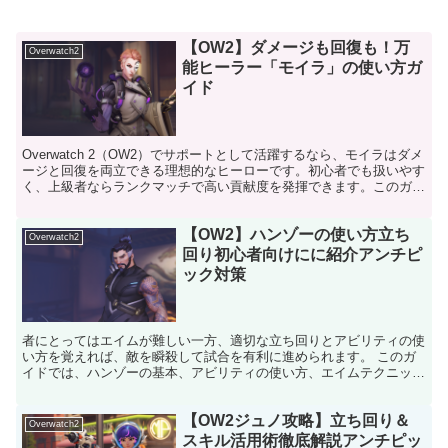
【OW2】ダメージも回復も！万
Overwatch2
能ヒーラー「モイラ」の使い方ガ
イド
Overwatch 2（OW2）でサポートとして活躍するなら、モイラはダメ
ージと回復を両立できる理想的なヒーローです。初心者でも扱いやす
く、上級者ならランクマッチで高い貢献度を発揮できます。このガイ
ドでは、モイラの基本能力から実戦的な立ち回...
【OW2】ハンゾーの使い方立ち
Overwatch2
回り初心者向けにに紹介アンチピ
ック対策
者にとってはエイムが難しい一方、適切な立ち回りとアビリティの使
い方を覚えれば、敵を瞬殺して試合を有利に進められます。 このガ
イドでは、ハンゾーの基本、アビリティの使い方、エイムテクニッ
ク、初心者向けの立ち回り、そしてアンチピック対策を分かり...
【OW2ジュノ攻略】立ち回り＆
Overwatch2
スキル活用術徹底解説アンチピッ