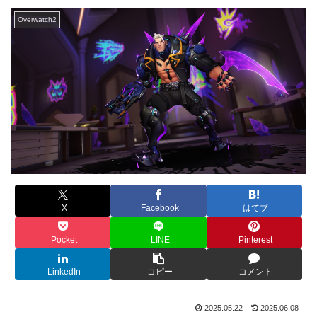
Overwatch2
X
Facebook
はてブ
Pocket
LINE
Pinterest
LinkedIn
コピー
コメント
2025.05.22
2025.06.08