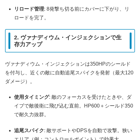
リロード管理
: 8発撃ち切る前にカバーに下がり、リ
ロードを完了。
2. ヴァナディウム・インジェクションで生
存力アップ
ヴァナディウム・インジェクションは350HPのシールド
を付与し、近くの敵に自動追尾スパイクを発射（最大120
ダメージ）。
使用タイミング
: 敵のフォーカスを受けたときや、ダ
イブで敵後衛に飛び込む直前。HP600＋シールド350
で耐久力抜群。
追尾スパイク
: 敵サポートやDPSを自動で攻撃。狭い
エリア（例：コントロールポイント）で効果大。