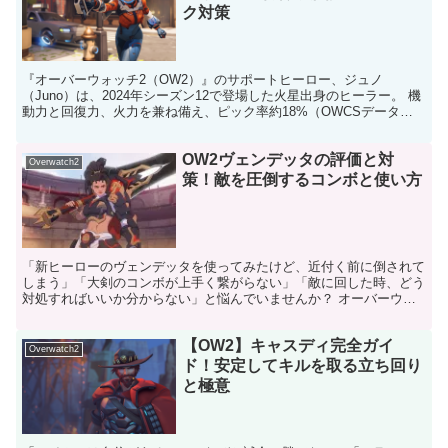
ク対策
『オーバーウォッチ2（OW2）』のサポートヒーロー、ジュノ
（Juno）は、2024年シーズン12で登場した火星出身のヒーラー。 機
動力と回復力、火力を兼ね備え、ピック率約18%（OWCSデータ）
で中堅人気。メディブラスターのヒール・ダメージ...
OW2ヴェンデッタの評価と対
Overwatch2
策！敵を圧倒するコンボと使い方
「新ヒーローのヴェンデッタを使ってみたけど、近付く前に倒されて
しまう」「大剣のコンボが上手く繋がらない」「敵に回した時、どう
対処すればいいか分からない」と悩んでいませんか？ オーバーウォ
ッチ2初となる本格近接DPS「ヴェンデッタ」は、その圧...
【OW2】キャスディ完全ガイ
Overwatch2
ド！安定してキルを取る立ち回り
と極意