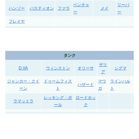
ベンチャ
リーパ
ハンゾー
バスティオン
ファラ
メイ
ー
ー
フレイヤ
タンク
ザリ
D.VA
ウィンストン
オリーサ
シグマ
ア
ジャンカー・クイ
ドゥームフィス
マウ
ラインハル
ハザード
ーン
ト
ガ
ト
レッキング・ボ
ロードホッ
ラマットラ
ール
ク