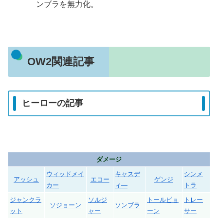
ンブラを無力化。
OW2関連記事
ヒーローの記事
ダメージ
ウィッドメイ
キャスデ
シンメ
アッシュ
エコー
ゲンジ
カー
ィ―
トラ
ジャンクラ
ソルジ
トールビョ
トレー
ソジョーン
ソンブラ
ット
ャー
ーン
サー