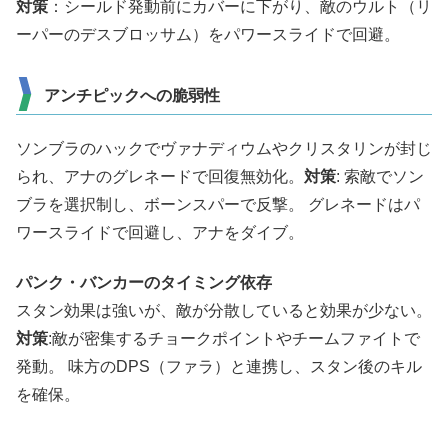
対策
：シールド発動前にカバーに下がり、敵のウルト（リ
ーパーのデスブロッサム）をパワースライドで回避。
アンチピックへの脆弱性
ソンブラのハックでヴァナディウムやクリスタリンが封じ
られ、アナのグレネードで回復無効化。
対策
: 索敵でソン
ブラを選択制し、ボーンスパーで反撃。 グレネードはパ
ワースライドで回避し、アナをダイブ。
パンク・バンカーのタイミング依存
スタン効果は強いが、敵が分散していると効果が少ない。
対策
:敵が密集するチョークポイントやチームファイトで
発動。 味方のDPS（​​ファラ）と連携し、スタン後のキル
を確保。