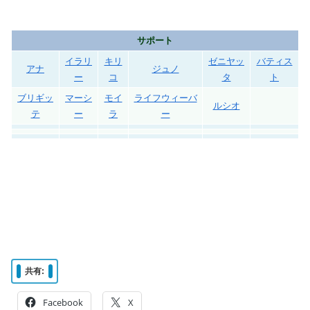
サポート
イラリ
キリ
ゼニヤッ
バティス
アナ
ジュノ
ー
コ
タ
ト
ブリギッ
マーシ
モイ
ライフウィーバ
ルシオ
テ
ー
ラ
ー
共有:
Facebook
X