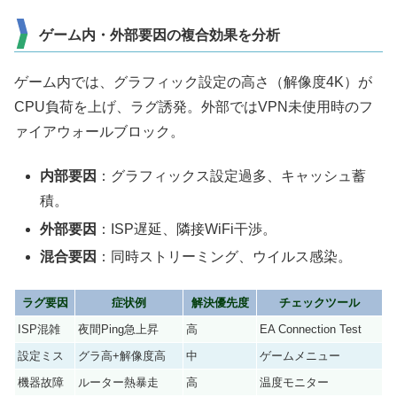
ゲーム内・外部要因の複合効果を分析
ゲーム内では、グラフィック設定の高さ（解像度4K）が
CPU負荷を上げ、ラグ誘発。外部ではVPN未使用時のフ
ァイアウォールブロック。
内部要因
：グラフィックス設定過多、キャッシュ蓄
積。
外部要因
：ISP遅延、隣接WiFi干渉。
混合要因
：同時ストリーミング、ウイルス感染。
ラグ要因
症状例
解決優先度
チェックツール
ISP混雑
夜間Ping急上昇
高
EA Connection Test
設定ミス
グラ高+解像度高
中
ゲームメニュー
機器故障
ルーター熱暴走
高
温度モニター