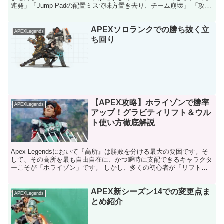
連発」「Jump Padの配置ミスで味方置き去り、チーム崩壊」 「攻め
一辺倒で逃げ遅れ、RPがガクッと...
APEXソロランクでの勝ち抜く立
APEXLegends
ち回り
【APEX攻略】ホライゾンで勝率
APEXLegends
アップ！グラビティリフト＆ウル
ト使い方徹底解説
Apex Legendsにおいて『高所』は勝敗を分ける最大の要因です。そ
して、その高所を最も自由自在に、かつ瞬時に支配できるキャラクタ
ーこそが「ホライゾン」です。 しかし、多くの初心者が「リフトで
上がった瞬間にフォーカスされて倒される」「せ...
APEX新シーズン14での変更点ま
APEXLegends
とめ紹介