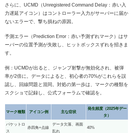
さらに、UCMD（Unregistered Command Delay：赤い入
力遅延アイコン）はコントローラー入力がサーバーに届か
ないエラーで、撃ち損ねの原因。
予測エラー（Prediction Error：赤い予測ずれマーク）はサ
ーバーの位置予測が失敗し、ヒットボックスずれを招きま
す。
例：UCMDが出ると、ジャンプ射撃が無効化され、被弾
率が2倍に。データによると、初心者の70%がこれらを誤
認し、回線問題と混同。対処の第一歩は、マークの種類を
スクショで記録し、公式フォーラムで確認を。
発生頻度（2025年デー
マーク種類
アイコン例
主な症状
タ）
パケットロ
データ欠落、画面
赤四角+点線
40%
ス
乱れ