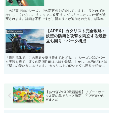
この記事ではのシーズンでの変更点を紹介しています。 良ければ参
考にしてください。 キンキャニ改変 キングスキャニオンの一部が改
変されます。詳細は不明ですが、新エリアが追加されたり、移動ルー
トが増えたりするのだと思われます。 公式サイトには「...
【APEX】カタリスト完全攻略：
APEXLegends
鉄壁の防衛と攻撃を両立する最新
立ち回り・パーク構成
「磁性流体で、この世界を塗り替えてあげる。」 シーズン20のパー
ク実装を経て、彼女の防衛性能はもはや鉄壁。しかし、本当の強さは
『壁』の使い方にあります。 カタリストの使い方立ち回りを紹介し
ています。 結論：カタリストは「戦場の形を作り変える...
【あつ森Ver.3.0最新情報】リゾートホテ
ル＆夢の島でもっと激変！アプデ遊び内
容まとめ