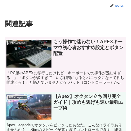
sora
関連記事
もう操作で迷わない！APEXキー
APEXLegends
マウ初心者おすすめ設定とボタン
配置
「PC版のAPEXに移行したけれど、キーボードでの操作が難しすぎ
る…」「ボタンが多すぎて、いざ戦闘になるとパニックになって押し
間違える！」と悩んでいませんか？ パッド（コントローラー）から
キーボード＆マウス（キーマウ）に移行した直後は、誰も...
【Apex】オクタン立ち回り完全
APEXLegends
ガイド｜攻めも逃げも速い最強ム
ーブ術
Apex Legendsでオクタンをピックしたあなた、こんなイライラあり
ませんか？ 「Stimのスピードが速すぎてコントロールできず、即死