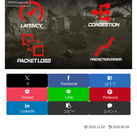
APEXLegends
X
Facebook
はてブ
Pocket
LINE
Pinterest
LinkedIn
コピー
コメント
2025.11.02
2026.05.04