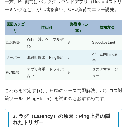
一方、PC側ではバックグラウンドアプリ（Discordストリ
ーミングなど）が帯域を食い、CPU負荷でエラー誘発。
原因カテゴ
影響度（1-
詳細例
検知方法
リ
10）
WiFi干渉、ケーブル劣
回線問題
8
Speedtest.net
化
ゲーム内Ping表
サーバー
混雑時間帯、Ping高め
7
示
アプリ多重、ドライバ
タスクマネージ
PC/機器
6
古い
ャー
これらを特定すれば、80%のケースで即解決。パケロス対
策ツール（PingPlotter）を試すのもおすすめです。
3. ラグ（Latency）の原因：Ping上昇の隠
れたトリガー