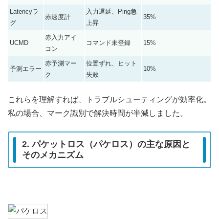
Latencyラ
入力遅延、Ping急
赤速度計
35%
グ
上昇
赤入力アイ
UCMD
コマンド未登録
15%
コン
赤予測マー
位置ずれ、ヒット
予測エラー
10%
ク
失敗
これらを理解すれば、トラブルシューティングが効率化。
私の場合、マーク識別で解決時間が半減しました。
2. パケットロス（パケロス）の主な原因と
そのメカニズム