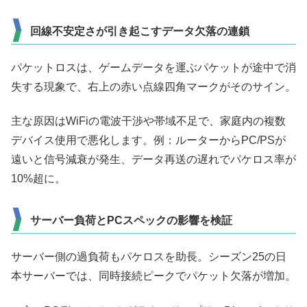
回線不安定さが引き起こすデータ欠落の連鎖
パケットロスは、ゲームデータを運ぶパケットが途中で消
失する現象で、右上の赤い点線四角マークがそのサイン。
主な原因はWiFiの電波干渉や帯域不足で、家庭内の複数
デバイス使用で悪化します。例：ルーターからPC/PSが
遠いと信号減衰が発生、データ再送の遅れでパケロス率が
10%超に。
サーバー負荷とPCスペックの影響を検証
サーバー側の過負荷もパケロスを助長。シーズン25の日
本サーバーでは、同時接続ピークでパケット欠落が増加。