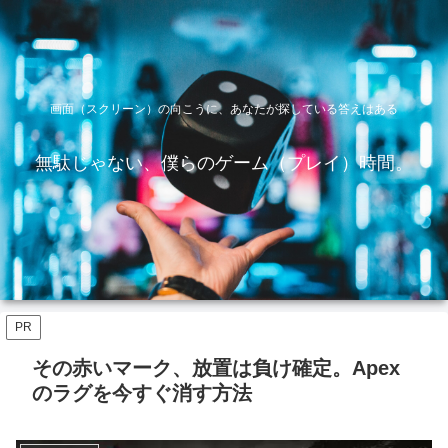
画面（スクリーン）の向こうに、あなたが探している答えはある
無駄じゃない、僕らのゲーム（プレイ）時間。
PR
その赤いマーク、放置は負け確定。Apex
のラグを今すぐ消す方法