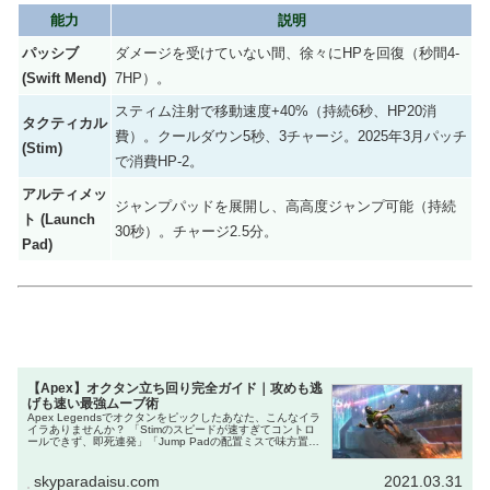
能力
説明
パッシブ
ダメージを受けていない間、徐々にHPを回復（秒間4-
(Swift Mend)
7HP）。
スティム注射で移動速度+40%（持続6秒、HP20消
タクティカル
費）。クールダウン5秒、3チャージ。2025年3月パッチ
(Stim)
で消費HP-2。
アルティメッ
ジャンプパッドを展開し、高高度ジャンプ可能（持続
ト (Launch
30秒）。チャージ2.5分。
Pad)
【Apex】オクタン立ち回り完全ガイド｜攻めも逃
げも速い最強ムーブ術
Apex Legendsでオクタンをピックしたあなた、こんなイラ
イラありませんか？ 「Stimのスピードが速すぎてコントロ
ールできず、即死連発」「Jump Padの配置ミスで味方置き
去り、チーム崩壊」 「攻め一辺倒で逃げ遅れ、RPがガクッ
と...
skyparadaisu.com
2021.03.31