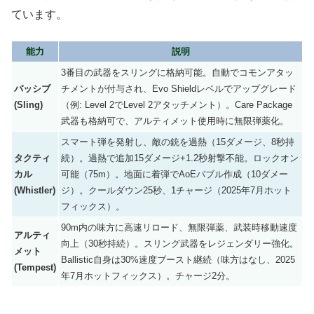
ています。
能力
説明
3番目の武器をスリングに格納可能。自動でコモンアタッ
パッシブ
チメントが付与され、Evo Shieldレベルでアップグレード
(Sling)
（例: Level 2でLevel 2アタッチメント）。Care Package
武器も格納可で、アルティメット使用時に無限弾薬化。
スマート弾を発射し、敵の銃を過熱（15ダメージ、8秒持
タクティ
続）。過熱で追加15ダメージ+1.2秒射撃不能。ロックオン
カル
可能（75m）。地面に着弾でAoEバブル作成（10ダメー
(Whistler)
ジ）。クールダウン25秒、1チャージ（2025年7月ホット
フィックス）。
90m内の味方に高速リロード、無限弾薬、武装時移動速度
アルティ
向上（30秒持続）。スリング武器をレジェンダリー強化。
メット
Ballistic自身は30%速度ブースト継続（味方はなし、2025
(Tempest)
年7月ホットフィックス）。チャージ2分。