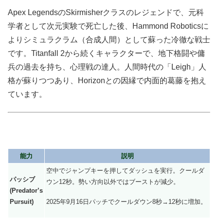
Apex LegendsのSkirmisherクラスのレジェンドで、元科
学者として次元実験で死亡した後、Hammond Roboticsに
よりシミュラクラム（合成人間）として蘇った冷徹な戦士
です。Titanfall 2から続くキャラクターで、地下格闘や傭
兵の過去を持ち、心理戦の達人。人間時代の「Leigh」人
格が蘇りつつあり、Horizonとの因縁で内面的葛藤を抱え
ています。
能力
説明
空中でジャンプキーを押してダッシュを実行。クールダ
パッシブ
ウン12秒。勢い方向以外ではブーストが減少。
(Predator’s
2025年9月16日パッチでクールダウン8秒→12秒に増加。
Pursuit)