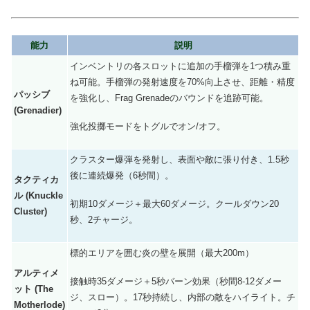
能力
説明
インベントリの各スロットに追加の手榴弾を1つ積み重
ね可能。手榴弾の発射速度を70%向上させ、距離・精度
パッシブ
を強化し、Frag Grenadeのバウンドを追跡可能。
(Grenadier)
強化投擲モードをトグルでオン/オフ。
クラスター爆弾を発射し、表面や敵に張り付き、1.5秒
後に連続爆発（6秒間）。
タクティカ
ル (Knuckle
初期10ダメージ＋最大60ダメージ。クールダウン20
Cluster)
秒、2チャージ。
標的エリアを囲む炎の壁を展開（最大200m）
アルティメ
接触時35ダメージ＋5秒バーン効果（秒間8-12ダメー
ット (The
ジ、スロー）。17秒持続し、内部の敵をハイライト。チ
Motherlode)