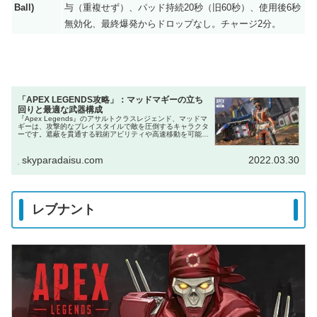
Ball)
与（重複せず）、パッド持続20秒（旧60秒）、使用後6秒
無効化、最終爆発からドロップなし。チャージ2分。
「APEX LEGENDS攻略」：マッドマギーの立ち
回りと最適な武器構成
『Apex Legends』のアサルトクラスレジェンド、マッドマ
ギーは、攻撃的なプレイスタイルで敵を圧倒するキャラクタ
ーです。遮蔽を貫通する戦術アビリティや高速移動を可能に
するアルティメットで、戦闘の主導権を握れます。この記事
では、シーズン...
skyparadaisu.com
2022.03.30
レブナント