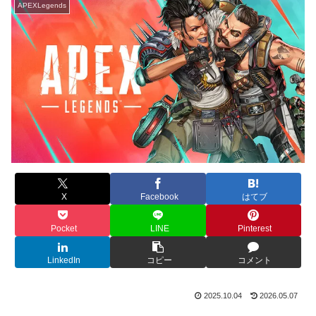
APEXLegends
X
Facebook
はてブ
Pocket
LINE
Pinterest
LinkedIn
コピー
コメント
2025.10.04
2026.05.07