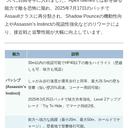
ついに自由を手に入れました。Apex Gamesでは影を操る
能力で敵を恐怖に陥れ、2025年7月17日のパッチで
Assaultクラスに再分類され、Shadow Pounceの機動性向
上やAssassin’s Instinctの視認性強化などのリワークによ
り、接近戦と追撃性能が大幅に向上しています。
能力
説明
30m以内の視認可能でHP40以下の敵をハイライト（壁越
しも可、味方も視認）
パッシブ
しゃがみ歩行速度が通常歩行と同等、最大26.5mの壁を
(Assassin’s
登攀（短い壁25%高速、コーナー周回可能）
Instinct)
2025年3月25日パッチで味方共有強化、Level 2アップグ
レード「Try To Hide」でマーク持続2倍。
前方へ強力な跳躍（最小20m、最大50m、ホールドでチ
ャージ）。壁着地で登攀移行可能。