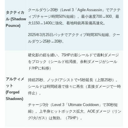
クールダウン20秒（Level 3「Agile Assassin」でアクテ
タクティカ
ィブ/チャージ時間50%短縮）。最小速度700→800、最
ル (Shadow
大1150→1400に強化、着地時銃再装備高速化。
Pounce)
2025年3月25日パッチでアクティブ時間30%短縮、クー
ルダウン25秒→20秒。
硬化影の鎧を纏い、75HPの影シールドで過剰ダメージ
をブロック（シールド枯渇後、余剰ダメージがシール
ド/HPに転移）
アルティメ
持続25秒、ノック/アシストで+5秒延長（上限25秒）。
ット
シールドは時間経過で徐々に再生（直接ダメージで一時
(Forged
停止）。
Shadows)
チャージ3分（Level 3「Ultimate Cooldown」で30秒短
縮）。上半身ヒットボックス拡大、AOEダメージ（リン
グ/火/ガス）は無効。（75HP）。