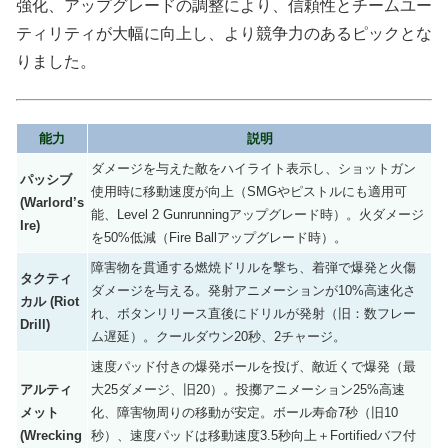
強化、アップグレードの調整により、信頼性とチームユー
ティリティが大幅に向上し、より競争力のあるピックとな
りました。
能力
説明
ダメージを与えた敵をハイライト表示し、ショットガン
パッシブ
使用時に移動速度が向上（SMGやピストルにも適用可
(Warlord’s
能、Level 2 Gunrunningアップグレード時）。火ダメージ
Ire)
を50%低減（Fire Ballアップグレード時）。
障害物を貫通する燃焼ドリルを撃ち、着弾で爆発と火傷
タクティ
ダメージを与える。発射アニメーションが10%高速化さ
カル (Riot
れ、ボタンリリース直後にドリルが発射（旧：数フレー
Drill)
ム遅延）。クールダウン20秒、2チャージ。
速度パッド付きの爆発ボールを投げ、敵近くで爆発（最
アルティ
大25ダメージ、旧20）。投擲アニメーション25%高速
メット
化、障害物周りの移動が安定。ボール寿命7秒（旧10
(Wrecking
秒）、速度パッドは移動速度3.5秒向上＋Fortifiedバフ付