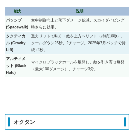
能力
説明
パッシブ
空中制御向上と落下ダメージ低減。スカイダイビング
(Spacewalk)
時さらに効果。
タクティカ
重力リフトで味方・敵を上方へリフト（持続10秒）。
ル (Gravity
クールダウン25秒、2チャージ。2025年7月パッチで持
Lift)
続+2秒。
アルティメ
マイクロブラックホールを展開し、敵を引き寄せ爆発
ット (Black
（最大100ダメージ）。チャージ3分。
Hole)
オクタン