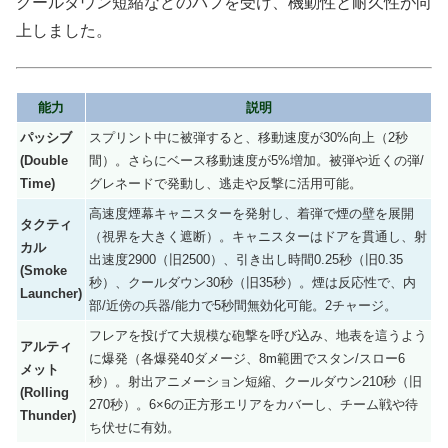
クールダウン短縮などのバフを受け、機動性と耐久性が向
上しました。
能力
説明
パッシブ
スプリント中に被弾すると、移動速度が30%向上（2秒
(Double
間）。さらにベース移動速度が5%増加。被弾や近くの弾/
Time)
グレネードで発動し、逃走や反撃に活用可能。
高速度煙幕キャニスターを発射し、着弾で煙の壁を展開
タクティ
（視界を大きく遮断）。キャニスターはドアを貫通し、射
カル
出速度2900（旧2500）、引き出し時間0.25秒（旧0.35
(Smoke
秒）、クールダウン30秒（旧35秒）。煙は反応性で、内
Launcher)
部/近傍の兵器/能力で5秒間無効化可能。2チャージ。
フレアを投げて大規模な砲撃を呼び込み、地表を這うよう
アルティ
に爆発（各爆発40ダメージ、8m範囲でスタン/スロー6
メット
秒）。射出アニメーション短縮、クールダウン210秒（旧
(Rolling
270秒）。6×6の正方形エリアをカバーし、チーム戦や待
Thunder)
ち伏せに有効。