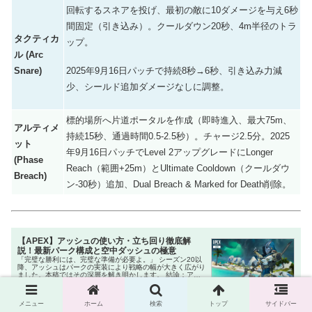
回転するスネアを投げ、最初の敵に10ダメージを与え6秒
間固定（引き込み）。クールダウン20秒、4m半径のトラ
タクティカ
ップ。
ル (Arc
2025年9月16日パッチで持続8秒→6秒、引き込み力減
Snare)
少、シールド追加ダメージなしに調整。
標的場所へ片道ポータルを作成（即時進入、最大75m、
アルティメ
持続15秒、通過時間0.5-2.5秒）。チャージ2.5分。2025
ット
年9月16日パッチでLevel 2アップグレードにLonger
(Phase
Reach（範囲+25m）とUltimate Cooldown（クールダウ
Breach)
ン-30秒）追加、Dual Breach & Marked for Death削除。
【APEX】アッシュの使い方・立ち回り徹底解
説！最新パーク構成と空中ダッシュの極意
「完璧な勝利には、完璧な準備が必要よ。」 シーズン20以
降、アッシュはパークの実装により戦略の幅が大きく広がり
ました。本稿ではその深層を解き明かします。 結論：アッ
シュは「一瞬の判断」で戦場を支配する最強の奇襲キャラ
アッシュは移動・拘束・...
skyparadaisu.com
2024.08.18
メニュー
ホーム
検索
トップ
サイドバー