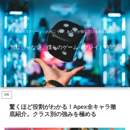
画面（スクリーン）の向こうに、あなたが探している答えはある
無駄じゃない、僕らのゲーム（プレイ）時間。
PR
驚くほど役割がわかる！Apex全キャラ徹
底紹介。クラス別の強みを極める