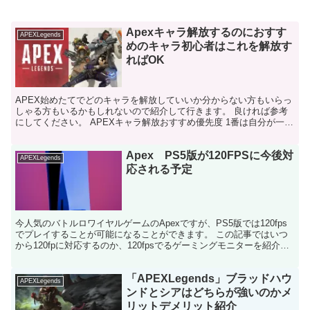
Apexキャラ解放するのにおすす
APEXLegends
めのキャラ初心者はこれを解放す
ればOK
APEX始めたてでどのキャラを解放していいか分からない方もいらっ
しゃる方もいるかもしれないので紹介して行きます。 良ければ参考
にしてください。 APEXキャラ解放おすすめ優先度 1番は自分が一番
使ってみたいと思うキャラを解放すればいいですが...
Apex PS5版が120FPSに今後対
APEXLegends
応される予定
今人気のバトルロワイヤルゲームのApexですが、PS5版では120fps
でプレイすることが可能になることができます。 この記事ではいつ
から120fpに対応するのか、120fpsでるゲーミングモニターを紹介し
ます。 Apex PS5版で120...
「APEXLegends」ブラッドハウ
APEXLegends
ンドとシアはどちらが強いのかメ
リットデメリット紹介