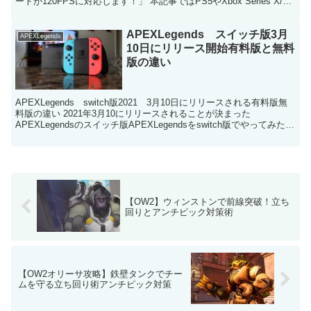
ートが120FPSに対応します！」 本記事ではPS5やXbox Series X/S
ユーザーが...
APEXLegends スイッチ版3月
APEXLegends
10日にリリース開始有料版と無料
版の違い
APEXLegends switch版2021 3月10日にリリースされる有料版無
料版の違い 2021年3月10にリリースされることが決まった
APEXLegendsのスイッチ版APEXLegendsをswitch版でやってみたい
という方あ...
【OW2】ウィンストンで前線突破！立ち
回りとアンチピック対策術
【OW2オリーサ攻略】鉄壁タンクでチー
ムを守る立ち回り術アンチピック対策