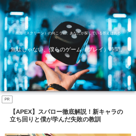
画面（スクリーン）の向こうに、あなたが探している答えはある
無駄じゃない、僕らのゲーム（プレイ）時間。
PR
【APEX】スパロー徹底解説！新キャラの
立ち回りと僕が学んだ失敗の教訓