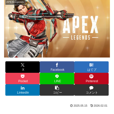
APEXLegends
X
Facebook
はてブ
Pocket
LINE
Pinterest
LinkedIn
コピー
コメント
2025.05.15
2026.02.01