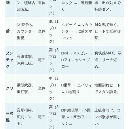
剣
ン。琉球古
単体
ロック → □連続斬
適。出血効果で
ッ
武術風。
り
持続ダメ。
ク）
低（1
防御特化。
△ガード → ○カウ
耐久戦で輝く。
ブロ
盾
カウンター
単体
ンター → □盾スマ
ヒートで反射攻
ッ
重視。
ッシュ
撃。
ク）
高（3
ヌン
□×4 → ○スピン →
爽快感MAX。弱
高速連撃。
ブロ
チャ
範囲
□フィニッシュブ
点：リーチ短
沖縄伝統。
ッ
ク
ロー
め。
ク）
中（2
鍬型武器。
ブロ
□重撃 → △パリィ
地面割れヒート
クワ
単体
重打撃。
ッ
→ □地割り
でスタン誘発。
ク）
高（3
変形棍棒。
□伸縮攻撃 → ○回
上級者向け。コ
三節
ブロ
変則コン
範囲
避 → □変形フィニ
ンボ繋ぎが楽し
棍
ッ
ボ。
ッシュ
い。
ク）