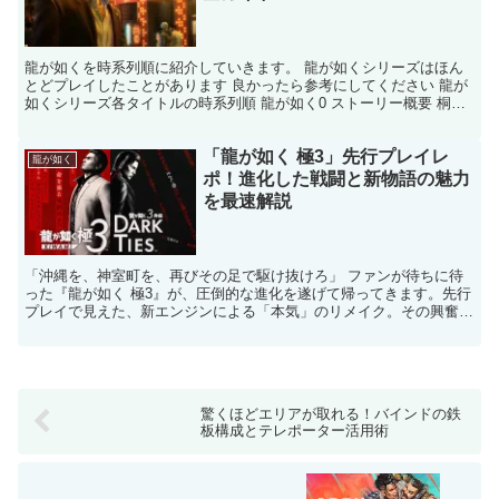
龍が如くを時系列順に紹介していきます。 龍が如くシリーズはほん
とどプレイしたことがあります 良かったら参考にしてください 龍が
如くシリーズ各タイトルの時系列順 龍が如く0 ストーリー概要 桐生
一馬: 彼は、ヤクザの世界に足を踏み入れたばかり...
「龍が如く 極3」先行プレイレ
龍が如く
ポ！進化した戦闘と新物語の魅力
を最速解説
「沖縄を、神室町を、再びその足で駆け抜けろ」 ファンが待ちに待
った『龍が如く 極3』が、圧倒的な進化を遂げて帰ってきます。先行
プレイで見えた、新エンジンによる「本気」のリメイク。その興奮を
どこよりも早くお届けします。 結論：『極3』は単なる...
驚くほどエリアが取れる！バインドの鉄
板構成とテレポーター活用術