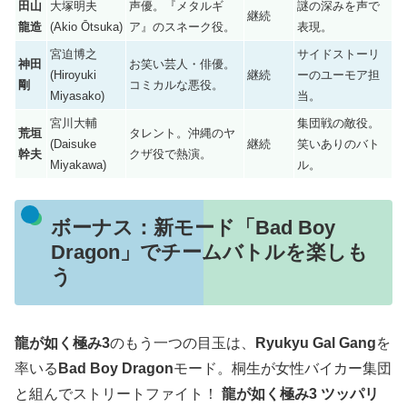
田山
大塚明夫
声優。『メタルギ
謎の深みを声で
継続
龍造
(Akio Ōtsuka)
ア』のスネーク役。
表現。
宮迫博之
サイドストーリ
神田
お笑い芸人・俳優。
(Hiroyuki
継続
ーのユーモア担
剛
コミカルな悪役。
Miyasako)
当。
宮川大輔
集団戦の敵役。
荒垣
タレント。沖縄のヤ
(Daisuke
継続
笑いありのバト
幹夫
クザ役で熱演。
Miyakawa)
ル。
ボーナス：新モード「Bad Boy
Dragon」でチームバトルを楽しも
う
龍が如く極み3
のもう一つの目玉は、
Ryukyu Gal Gang
を
率いる
Bad Boy Dragon
モード。桐生が女性バイカー集団
と組んでストリートファイト！
龍が如く極み3 ツッパリ