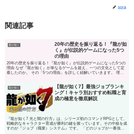
sora
関連記事
20年の歴史を振り返る！『龍が如
龍が如く
く』が伝説的ゲームになった5つ
の理由
20年の歴史を振り返る！『龍が如く』が伝説的ゲームになった5つの
理由 なぜ『龍が如く』が単なるゲームを超え、一つの文化として定
着したのか。 その「5つの理由」を詳しく紐解いていきます。 理由
①：妥協なき「大人向け」の重厚な人間ドラマ 『龍が...
【龍が如く7】最強ジョブランキ
龍が如く
ング！キャラ別おすすめ転職と育
成の極意を徹底解説
『龍が如く7 光と闇の行方』は、シリーズ初のコマンドRPGとして、
戦略的なキャラクター育成が勝利の鍵を握っています。その中核を成
すのが『ジョブ（職業）システム』です。 「どのジョブが一番強い
のか？」「このキャラにはどの職業が向いているのか？...