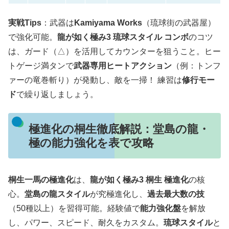
実戦Tips
：武器は
Kamiyama Works
（琉球街の武器屋）
で強化可能。
龍が如く極み3 琉球スタイル コンボ
のコツ
は、ガード（△）を活用してカウンターを狙うこと。ヒー
トゲージ満タンで
武器専用ヒートアクション
（例：トンフ
ァーの竜巻斬り）が発動し、敵を一掃！ 練習は
修行モー
ド
で繰り返しましょう。
極進化の桐生徹底解説：堂島の龍・
極の能力強化を表で攻略
桐生一馬の極進化
は、
龍が如く極み3 桐生 極進化
の核
心。
堂島の龍スタイル
が究極進化し、
過去最大数の技
（50種以上）を習得可能。経験値で
能力強化盤
を解放
し、パワー、スピード、耐久をカスタム。
琉球スタイル
と