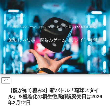
画面（スクリーン）の向こうに、あなたが探している答えはある
無駄じゃない、僕らのゲーム（プレイ）時間。
PR
【龍が如く極み3】新バトル「琉球スタイ
ル」＆極進化の桐生徹底解説発売日は2026
年2月12日