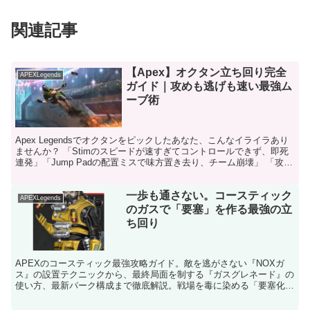
関連記事
【Apex】オクタン立ち回り完全
APEXLegends
ガイド｜攻めも逃げも速い最強ム
ーブ術
Apex Legendsでオクタンをピックしたあなた、こんなイライラあり
ませんか？ 「Stimのスピードが速すぎてコントロールできず、即死
連発」「Jump Padの配置ミスで味方置き去り、チーム崩壊」 「攻め
一辺倒で逃げ遅れ、RPがガクッと...
一歩も通さない。コースティック
APEXLegends
のガスで「要塞」を作る最強の立
ち回り
APEXのコースティック最強攻略ガイド。敵を逃がさない『NOXガ
ス』の設置テクニックから、最終局面を制する『ガスグレネード』の
使い方、最新パーク構成まで徹底解説。戦場を毒に染める「要塞化の
プロ」の立ち回りを伝授します。