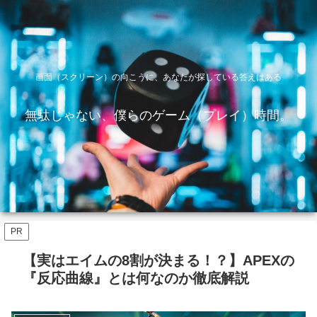
画面（スクリーン）の向こうに、あなたが探している答えはある
無駄じゃない、僕らのゲーム（プレイ）時間。
PR
【実はエイムの8割が決まる！？】APEXの
『反応曲線』とは何なのか徹底解説