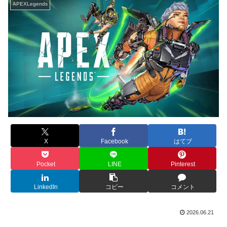
APEXLegends
X
Facebook
はてブ
Pocket
LINE
Pinterest
LinkedIn
コピー
コメント
2026.06.21