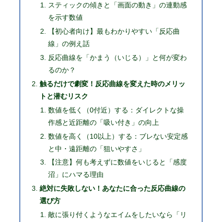
スティックの傾きと「画面の動き」の連動感
を示す数値
【初心者向け】最もわかりやすい「反応曲
線」の例え話
反応曲線を「かまう（いじる）」と何が変わ
るのか？
触るだけで劇変！反応曲線を変えた時のメリッ
トと潜むリスク
数値を低く（0付近）する：ダイレクトな操
作感と近距離の「吸い付き」の向上
数値を高く（10以上）する：ブレない安定感
と中・遠距離の「狙いやすさ」
【注意】何も考えずに数値をいじると「感度
沼」にハマる理由
絶対に失敗しない！あなたに合った反応曲線の
選び方
敵に張り付くようなエイムをしたいなら「リ