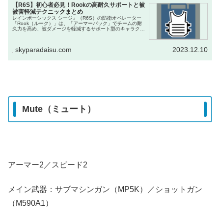
【R6S】初心者必見！Rookの高耐久サポートと被
被害軽減テクニックまとめ
レインボーシックス シージ』（R6S）の防衛オペレーター
「Rook（ルーク）」は、「アーマーパック」でチームの耐
久力を高め、被ダメージを軽減するサポート型のキャラクタ
ーです。 このガイドでは、Rookの性能、装備、立ち回り、
そしてアーマーパ...
skyparadaisu.com
2023.12.10
Mute（ミュート）
アーマー2／スピード2
メイン武器：サブマシンガン（MP5K）／ショットガン
（M590A1）