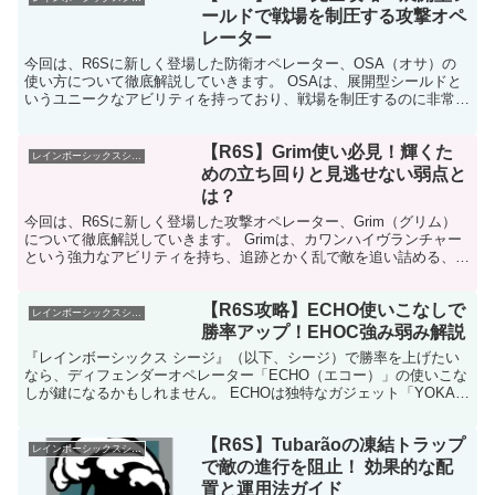
ールドで戦場を制圧する攻撃オペ
レーター
今回は、R6Sに新しく登場した防衛オペレーター、OSA（オサ）の
使い方について徹底解説していきます。 OSAは、展開型シールドと
いうユニークなアビリティを持っており、戦場を制圧するのに非常に
強力なオペレーターです。 この記事では、OSAの強...
【R6S】Grim使い必見！輝くた
レインボーシックスシージ
めの立ち回りと見逃せない弱点と
は？
今回は、R6Sに新しく登場した攻撃オペレーター、Grim（グリム）
について徹底解説していきます。 Grimは、カワンハイヴランチャー
という強力なアビリティを持ち、追跡とかく乱で敵を追い詰める、攻
撃的なオペレーターです。 この記事では、Gri...
【R6S攻略】ECHO使いこなしで
レインボーシックスシージ
勝率アップ！EHOC強み弱み解説
『レインボーシックス シージ』（以下、シージ）で勝率を上げたい
なら、ディフェンダーオペレーター「ECHO（エコー）」の使いこな
しが鍵になるかもしれません。 ECHOは独特なガジェット「YOKAI
ドローン」と高い戦略性で、チームの勝利に大きく...
【R6S】Tubarãoの凍結トラップ
レインボーシックスシージ
で敵の進行を阻止！ 効果的な配
置と運用法ガイド