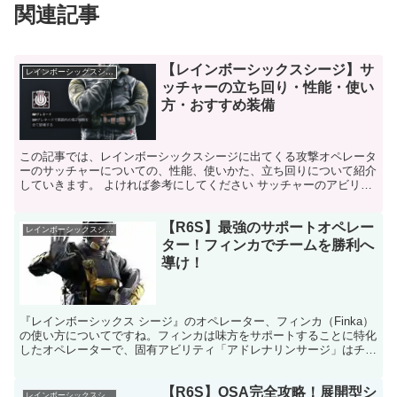
関連記事
【レインボーシックスシージ】サ
レインボーシックスシージ
ッチャーの立ち回り・性能・使い
方・おすすめ装備
この記事では、レインボーシックスシージに出てくる攻撃オペレータ
ーのサッチャーについての、性能、使いかた、立ち回りについて紹介
していきます。 よければ参考にしてください サッチャーのアビリテ
ィ性能 EMPグレネードを使用して敵の電子デバイスを...
【R6S】最強のサポートオペレー
レインボーシックスシージ
ター！フィンカでチームを勝利へ
導け！
『レインボーシックス シージ』のオペレーター、フィンカ（Finka）
の使い方についてですね。フィンカは味方をサポートすることに特化
したオペレーターで、固有アビリティ「アドレナリンサージ」はチー
ム全体の生存力と攻撃力を高めることができます。以...
【R6S】OSA完全攻略！展開型シ
レインボーシックスシージ