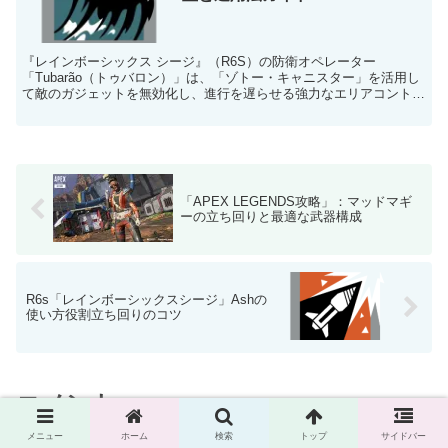
『レインボーシックス シージ』（R6S）の防衛オペレーター
「Tubarão（トゥバロン）」は、「ゾトー・キャニスター」を活用し
て敵のガジェットを無効化し、進行を遅らせる強力なエリアコントロ
ールを提供するキャラクターです。このガイドでは、Tu...
「APEX LEGENDS攻略」：マッドマギ
ーの立ち回りと最適な武器構成
R6s「レインボーシックスシージ」Ashの
使い方役割立ち回りのコツ
コメント
メニュー
ホーム
検索
トップ
サイドバー