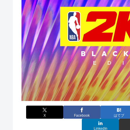
X
Facebook
はてブ
LinkedIn