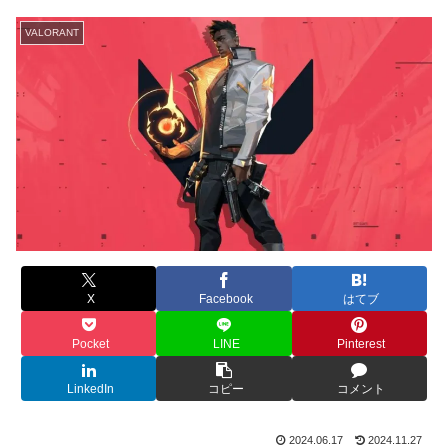
VALORANT
X
Facebook
はてブ
Pocket
LINE
Pinterest
LinkedIn
コピー
コメント
2024.06.17
2024.11.27