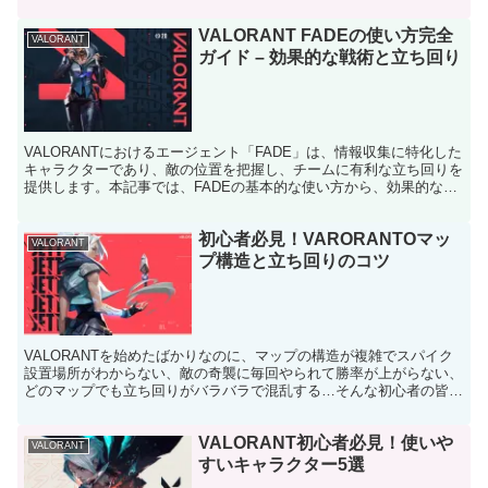
トです。 パッチ10.04で実装され、V...
VALORANT FADEの使い方完全
VALORANT
ガイド – 効果的な戦術と立ち回り
VALORANTにおけるエージェント「FADE」は、情報収集に特化した
キャラクターであり、敵の位置を把握し、チームに有利な立ち回りを
提供します。本記事では、FADEの基本的な使い方から、効果的な戦
術や立ち回りを詳しく解説します。FADEを最...
初心者必見！VARORANTOマッ
VALORANT
プ構造と立ち回りのコツ
VALORANTを始めたばかりなのに、マップの構造が複雑でスパイク
設置場所がわからない、敵の奇襲に毎回やられて勝率が上がらない、
どのマップでも立ち回りがバラバラで混乱する…そんな初心者の皆さ
ん、挫折感を抱えていませんか？ 2025年10月現...
VALORANT初心者必見！使いや
VALORANT
すいキャラクター5選