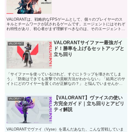
VALORANTは、戦略的なFPSゲームとして、個々のプレイヤーのス
キルとチームワークが試されるゲームです。エージェントにはそれぞ
れ特性があり、初心者がまず理解すべきなのは、そのエージェントの
役割とスキルの使い方です。本記事では、初心者にお...
VALORANTサイファー最強ガイ
VALORANT
ド！勝率を上げるセットアップと
立ち回り
「サイファーを使っているけれど、すぐにトラップを壊されてしま
う」「防衛はできても攻撃での貢献方法がわからない」「結局どのサ
イトにどのワイヤーを置くのが正解なの？」 と悩んでいませんか？
サイファーは情報の王様ですが、その真価を発揮するには、敵...
【VALORANT】ヴァイスの使い
VALORANT
方完全ガイド｜立ち回りとアビリ
ティ解説
VALORANTでヴァイ（Vyse）を選んだあなた、こんな苦戦していま