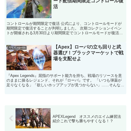
ート配信期間限定コントロール復
活
コントロールが期間限定で復活 公式により、コントロールモードが
期間限定で復活することが判明しました。 次期コレクションイベン
トが開催される3月30日より期間限定でコントロールモードが復活す
るようです。 開催期間は3月30日～4月12日までで...
【Apex】ローバの立ち回りと武
APEXLegends
器選び！ブラックマーケットで戦
場を支配せよ
『Apex Legends』屈指のサポート能力を持ち、戦場のリソースを意
のままに操るレジェンド、それが『ローバ』です。 「いつも弾薬が
足りなくなる」「欲しいホップアップが見つからない」……そんなス
トレスから解放されたいなら、ローバこそが最高...
APEXLegend オススメのエイム練習法
紹介これで撃ち勝ちやすくなる！？