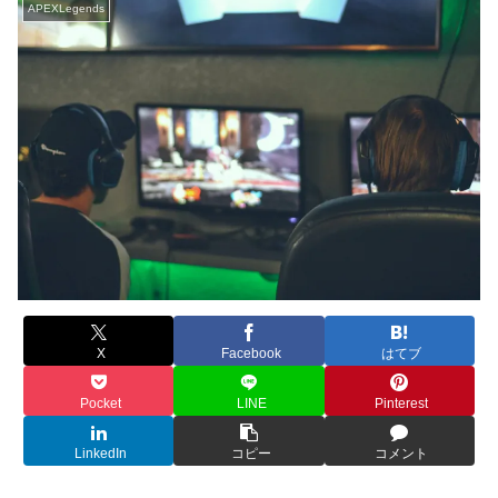
APEXLegends
X
Facebook
はてブ
Pocket
LINE
Pinterest
LinkedIn
コピー
コメント