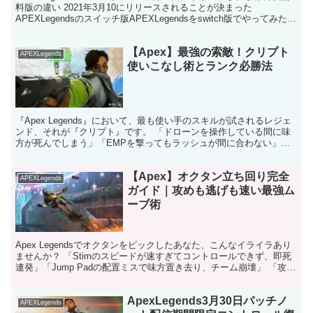
料版の違い 2021年3月10にリリースされることが決まった
APEXLegendsのスイッチ版APEXLegendsをswitch版でやってみたい
という方あ...
【Apex】最強の索敵！クリプト
APEXLegends
使いこなし術とランク必勝法
『Apex Legends』において、最も使い手のスキルが試されるレジェ
ンド、それが『クリプト』です。 「ドローンを操作している間に味
方が死んでしまう」「EMPを撃ってもラッシュが間に合わない」
……。そんな悩みを抱えていませんか？ クリプト...
【Apex】オクタン立ち回り完全
APEXLegends
ガイド｜攻めも逃げも速い最強ム
ーブ術
Apex Legendsでオクタンをピックしたあなた、こんなイライラあり
ませんか？ 「Stimのスピードが速すぎてコントロールできず、即死
連発」「Jump Padの配置ミスで味方置き去り、チーム崩壊」 「攻め
一辺倒で逃げ遅れ、RPがガクッと...
ApexLegends3月30日パッチノ
APEXLegends