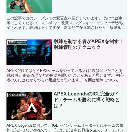
この記事ではのシーズンでの変更点を紹介しています。 良ければ参
考にしてください。 キンキャニ改変 キングスキャニオンの一部が改
変されます。詳細は不明ですが、新エリアが追加されたり、移動ルー
トが増えたりするのだと思われます。 公式サイトには「...
射線を制する者がAPEXを制す！
APEXLegends
射線管理のテクニック
APEXだけではなくFPSゲームをやっている人は1度は聞いたことあ
射線切る 射線管理などの用語を聞いたことがあると思います。 初心
者の方にはわかりづらい用語だと思います。 今回は射線について詳
しく解説していきます。 良かったら参考にしてくだ...
APEX LegendsのIGL完全ガイ
APEXLegends
ド：チームを勝利に導く戦略と
は？
APEX Legendsにおいて、IGL（インゲームリーダー）はチームの勝
利に欠かせない存在です。IGLは、試合中に戦略を立て、チームメン