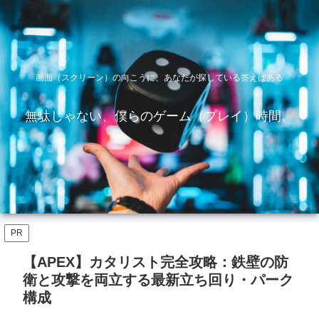
画面（スクリーン）の向こうに、あなたが探している答えはある
無駄じゃない、僕らのゲーム（プレイ）時間。
PR
【APEX】カタリスト完全攻略：鉄壁の防
衛と攻撃を両立する最新立ち回り・パーク
構成