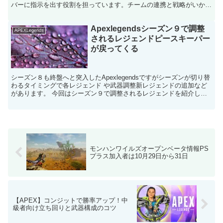
バーに指示を出す役割を担っています。チームの連携と戦略がいかに
重要かは言うまでもなく、正しい指示と情報...
Apexlegendsシーズン９で調整
APEXLegends
されるレジェンドピースキーパー
が戻ってくる
シーズン８も終盤へと突入したApexlegendsですがシーズンが切り替
わるタイミングで各レジェンド や武器調整新レジェンドの追加など
があります。 今回はシーズン９で調整されるレジェンドを紹介しま
す。 シーズン９で調整されるレジェンド シー...
モンハンワイルズオープンベータ情報PS
プラス加入者は10月29日から31日
【APEX】コンジットで勝率アップ！中
級者向け立ち回りと武器構成のコツ