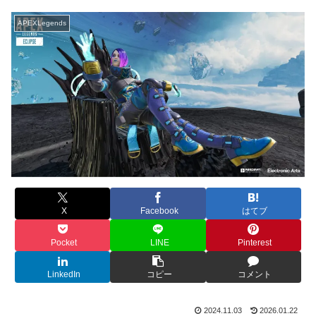
APEXLegends
X
Facebook
はてブ
Pocket
LINE
Pinterest
LinkedIn
コピー
コメント
2024.11.03
2026.01.22