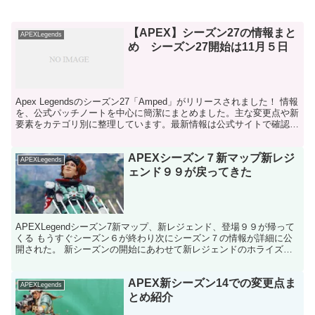
【APEX】シーズン27の情報まと
APEXLegends
め シーズン27開始は11月５日
Apex Legendsのシーズン27「Amped」がリリースされました！ 情報
を、公式パッチノートを中心に簡潔にまとめました。主な変更点や新
要素をカテゴリ別に整理しています。最新情報は公式サイトで確認し
てくださいね。 Apex Legen...
APEXシーズン７新マップ新レジ
APEXLegends
ェンド９９が戻ってきた
APEXLegendシーズン7新マップ、新レジェンド、登場９９が帰って
くる もうすぐシーズン６が終わり次にシーズン７の情報が詳細に公
開された。 新シーズンの開始にあわせて新レジェンドのホライズン
が登場また、新マップの追加 移動するための車登...
APEX新シーズン14での変更点ま
APEXLegends
とめ紹介