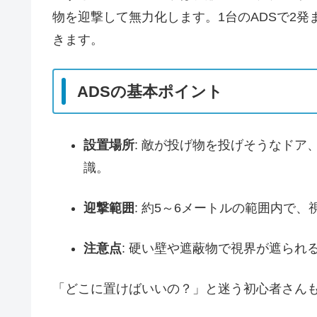
物を迎撃して無力化します。1台のADSで2発
きます。
ADSの基本ポイント
設置場所
: 敵が投げ物を投げそうなド
識。
迎撃範囲
: 約5～6メートルの範囲内で
注意点
: 硬い壁や遮蔽物で視界が遮られ
「どこに置けばいいの？」と迷う初心者さん