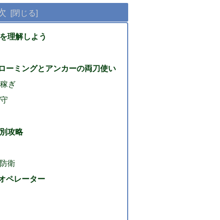
次
Sを理解しよう
ト
ローミングとアンカーの両刀使い
間稼ぎ
死守
プ別攻略
防衛
オペレーター