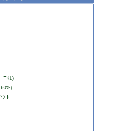
、TKL)
60%）
アウト